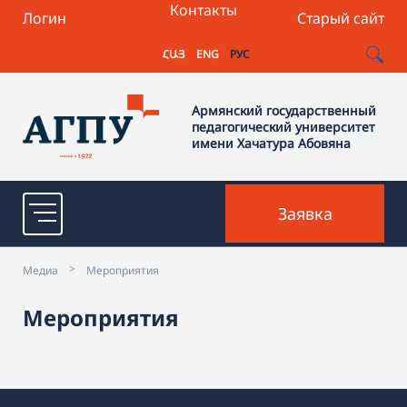
Контакты
Логин
Старый сайт
ՀԱՅ
ENG
РУС
Армянский государственный
педагогический университет
имени Хачатура Абовяна
Заявка
>
Медиа
Mероприятия
Mероприятия