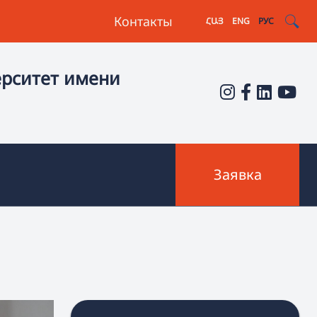
Контакты
ՀԱՅ
ENG
РУС
ерситет имени
Заявка