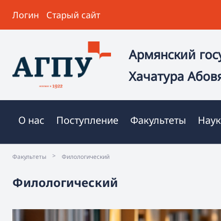
Логин
Старый сайт
Армянский гос
Хачатура Абов
О нас
Поступление
Факультеты
Наук
>
Факультеты
Филологический
Филологический