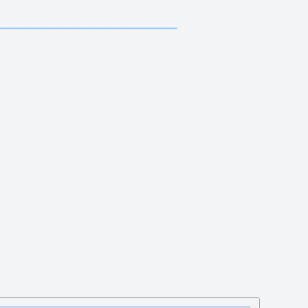
———————————
——
——
———————