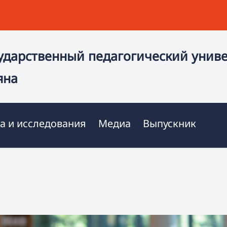
ударственный педагогический унив
яна
а и исследования
Медиа
Выпускник