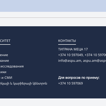
СИТЕТ
КОНТАКТЫ
ТИГРАНА МЕЦА 17
ление
+374 10 597049, +374 10 5970
вание
info@aspu.am,
aspu.am@asp
 исследования
ники
и и СМИ
Для вопросов по приему:
կայի և կարիերայի կենտրոն
+374 10 597069