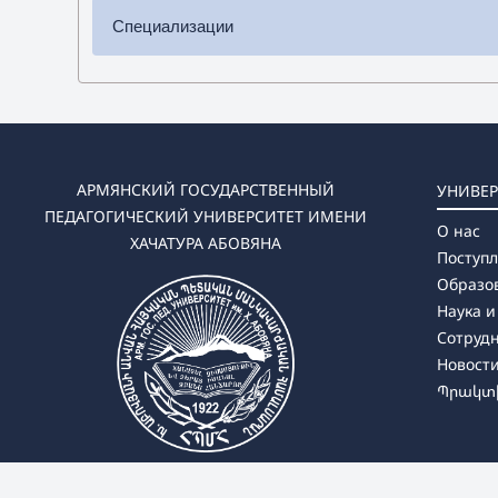
Специализации
✔
Бакалавриат
➜ Армянский язык и итература
✔
Магистратура
➜ Армянский язык и итература
АРМЯНСКИЙ ГОСУДАРСТВЕННЫЙ
УНИВЕР
ПЕДАГОГИЧЕСКИЙ УНИВЕРСИТЕТ ИМЕНИ
О нас
ХАЧАТУРА АБОВЯНА
Поступ
Образо
Наука и
Сотруд
Новост
Պրակտի