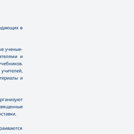
подающих в
ые ученые-
ателями и
чебников.
 учителей,
териалы и
организуют
священные
ставки.
траиваются