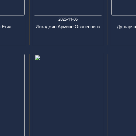
3
2025-11-05
 Егия
Искаджян Армине Ованесовна
Дургарян