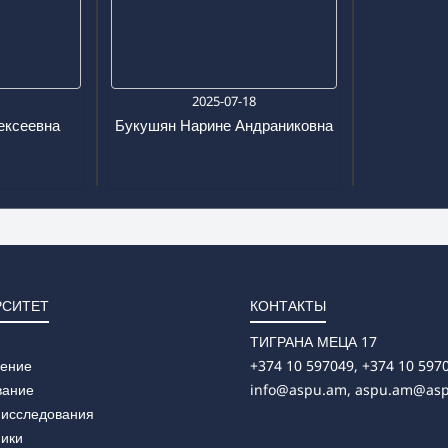
7
2025-07-18
ексеевна
Букушян Нарине Андраниковна
РСИТЕТ
КОНТАКТЫ
ТИГРАНА МЕЦА 17
ление
+374 10 597049, +374 10 597
вание
info@aspu.am,
aspu.am@as
 исследования
ники