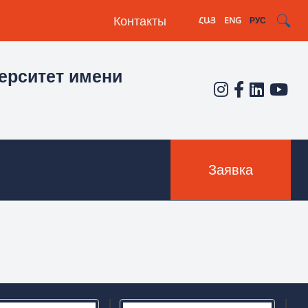
Контакты
ՀԱՅ
ENG
РУС
ерситет имени
Заявка