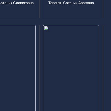
исакян Сатеник Славиковна
Тепанян Сатеник Аваговна