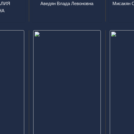
АЛИЯ
Аведян Влада Левоновна
М
НА