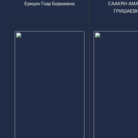
Ерицян Гоар Беркаевна
СААКЯН АМ
ГРИШАЕВ