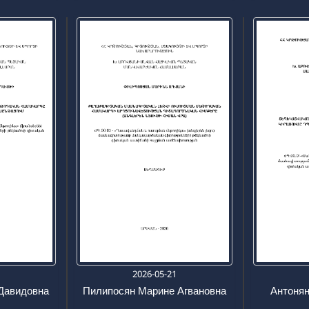
7
2026-05-21
Давидовна
Пилипосян Марине Агвановна
Антонян