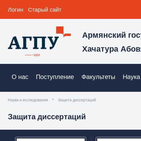
Логин
Старый сайт
Армянский гос
Хачатура Абов
О нас
Поступление
Факультеты
Наука
>
Наука и исследования
Защита диссертаций
Защита диссертаций