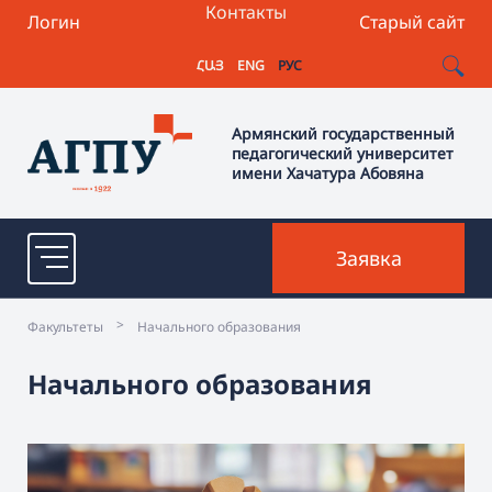
Контакты
Логин
Старый сайт
ՀԱՅ
ENG
РУС
Армянский государственный
педагогический университет
имени Хачатура Абовяна
Заявка
>
Факультеты
Начального образования
Начального образования