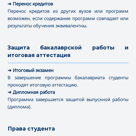
➜
Перенос кредитов
✔
Магистратура
Перенос кредитов из других вузов или программ
➜ Журналистика
возможен, если содержание программ совпадает или
➜ Режиссура
результаты обучения эквивалентны.
➜ Библиотечно-информационные источники
➜ Музейное дело и охрана историко-культурных
сооружений
Защита бакалаврской работы и
➜ Операторство
итоговая аттестация
➜ Менеджмент – по сферам
———————————————————————————————————
⤷ Продюсерское дело
➜
Итоговый экзамен
⤷ Художественная фотография
В завершение программы бакалавриата студенты
⤷ Педагогика хореографии – очно
проходят итоговую аттестацию.
➜
Дипломная работа
Программа завершается защитой выпускной работы
(диплома).
Права студента