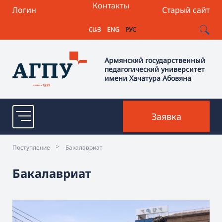
Контакты
Логин
Старый сайт
ՀԱՅ
ENG
РУС
Армянский государственный
педагогический университет
имени Хачатура Абовяна
Заявка
>
Поступление
Бакалавриат
Бакалавриат