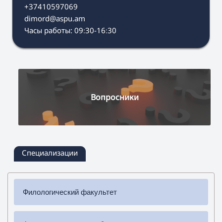
+37410597069
dimord@aspu.am
Часы работы: 09։30-16։30
Вопросники
Специализации
Филологический факультет
✔
Бакалавриат