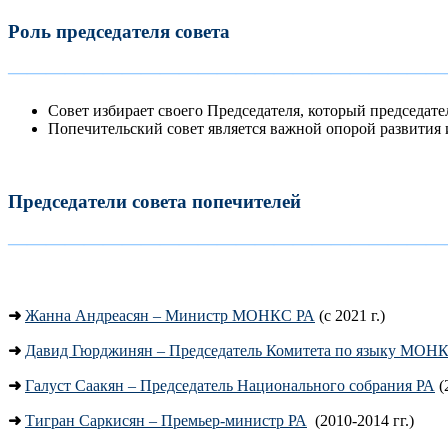
Роль председателя совета
———————————————————————
Совет избирает своего Председателя, который председат
Попечительский совет является важной опорой развития 
Председатели совета попечителей
———————————————————————
➜
Жанна Андреасян – Министр МОНКС РА
(с 2021 г.)
➜
Давид Гюрджинян – Председатель Комитета по языку МОН
➜
Галуст Саакян – Председатель Национального собрания РА
(
➜
Тигран Саркисян – Премьер-министр РА
(2010-2014 гг.)