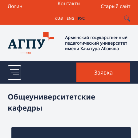
Контакты
Логин
Старый сайт
ՀԱՅ
ENG
РУС
Армянский государственный
педагогический университет
имени Хачатура Абовяна
Заявка
Общеуниверситетские
кафедры