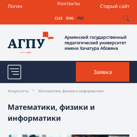
Контакты
Логин
Старый сайт
ՀԱՅ
ENG
РУС
Армянский государственный
педагогический университет
имени Хачатура Абовяна
Заявка
>
Факультеты
Математики, физики и информатики
Математики, физики и
информатики