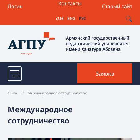
Контакты
Логин
Старый сайт
ՀԱՅ
ENG
РУС
Армянский государственный
педагогический университет
имени Хачатура Абовяна
Заявка
>
О нас
Международное сотрудничество
Международное
сотрудничество