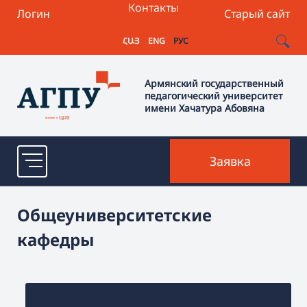
Контакты
Логин
Старый сайт
ՀԱՅ
ENG
РУС
Армянский государственный
педагогический университет
имени Хачатура Абовяна
Заявка
Общеуниверситетские
кафедры