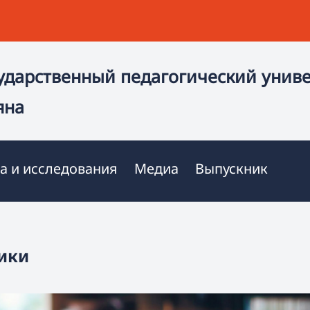
ударственный педагогический унив
яна
а и исследования
Медиа
Выпускник
ики