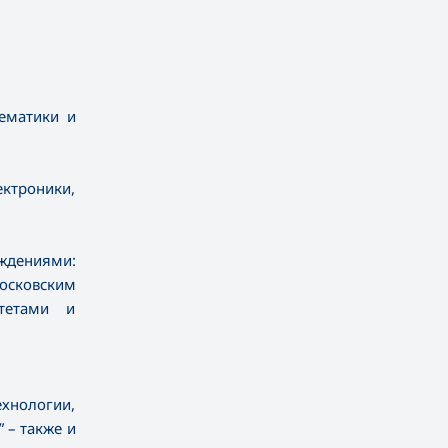
тематики и
ктроники,
ждениями:
осковским
итетами и
ехнологии,
 – также и