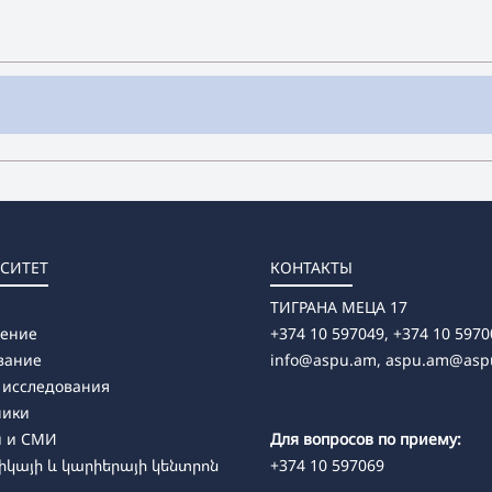
СИТЕТ
КОНТАКТЫ
ТИГРАНА МЕЦА 17
ление
+374 10 597049, +374 10 5970
вание
info@aspu.am,
aspu.am@asp
 исследования
ники
и и СМИ
Для вопросов по приему:
կայի և կարիերայի կենտրոն
+374 10 597069