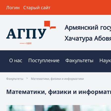
Логин
Старый сайт
Армянский гос
Хачатура Абов
О нас
Поступление
Факультеты
Наук
>
Факультеты
Математики, физики и информатики
Математики, физики и информат