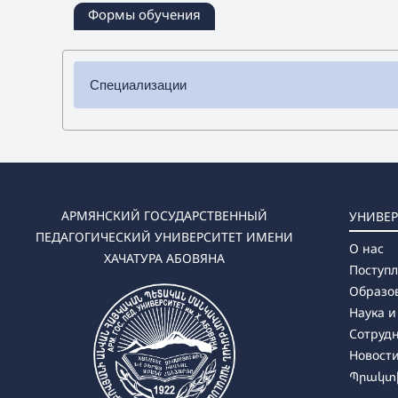
Формы обучения
Специализации
✔ Бакалавриат
➜ Физика
➜ Технология и предпринимательство
➜ Математика
➜ Информатика
АРМЯНСКИЙ ГОСУДАРСТВЕННЫЙ
УНИВЕР
➜ Математика-Физика
ПЕДАГОГИЧЕСКИЙ УНИВЕРСИТЕТ ИМЕНИ
О нас
➜ Математика-Информатика
ХАЧАТУРА АБОВЯНА
Поступ
Образо
Наука и
✔ Магистратура
Сотруд
➜ Физика
Новост
➜ Технология и предпринимательство
Պրակտի
➜ Математика