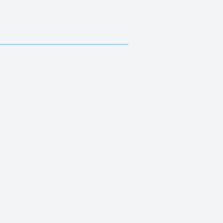
—————————————
—————————