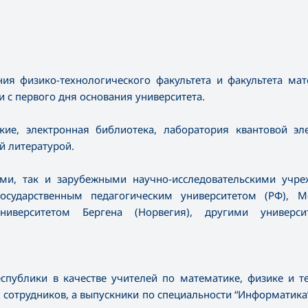
ния физико-технологического факультета и факультета ма
 с первого дня основания университета.
ие, электронная библиотека, лаборатория квантовой эле
й литературой.
ыми, так и зарубежными научно-исследовательскими учре
осударственным педагогическим университетом (РФ), М
ниверситетом Бергена (Норвегия), другими универс
спублики в качестве учителей по математике, физике и т
 сотрудников, а выпускники по специальности “Информатика”