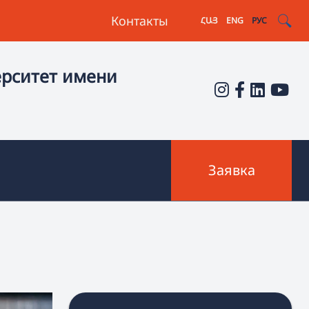
Контакты
ՀԱՅ
ENG
РУС
ерситет имени
Заявка