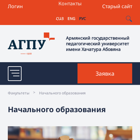
Контакты
Логин
Старый сайт
ՀԱՅ
ENG
РУС
Армянский государственный
педагогический университет
имени Хачатура Абовяна
Заявка
>
Факультеты
Начального образования
Начального образования