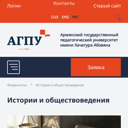
Контакты
Логин
Старый сайт
ՀԱՅ
ENG
РУС
Армянский государственный
педагогический университет
имени Хачатура Абовяна
Заявка
>
Факультеты
Истории и обществоведения
Истории и обществоведения