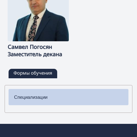
Самвел
Погосян
Заместитель декана
Формы обучения
Специализации
✔ Бакалавриат
➜ История
➜ Обществоведение