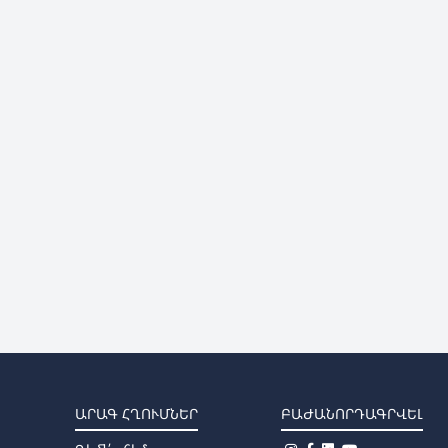
ԱՐԱԳ ՀՂՈՒՄՆԵՐ
ԲԱԺԱՆՈՐԴԱԳՐՎԵԼ