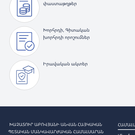
փաստաթղթեր
Խորհրդի, Գիտական
խորհրդի որոշումներ
Իրավական ակտեր
ԽԱՉԱՏՈՒՐ ԱԲՈՎՅԱՆԻ ԱՆՎԱՆ ՀԱՅԿԱԿԱՆ
ՀԱՄԱԼ
ՊԵՏԱԿԱՆ ՄԱՆԿԱՎԱՐԺԱԿԱՆ ՀԱՄԱԼՍԱՐԱՆ