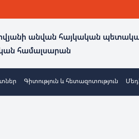
ովյանի անվան հայկական պետակ
կան համալսարան
ետներ
Գիտություն և հետազոտություն
Մեդ