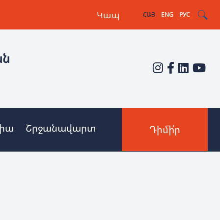
Կապ
ՀԱՅ
ENG
РУС
ան
իա
Շրջանավարտ
Դիմի՛ր