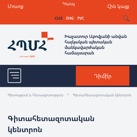
Կապ
Մուտք
Հին կայք
ՀԱՅ
ENG
РУС
Խաչատուր Աբովյանի անվան
հայկական պետական
մանկավարժական
համալսարան
Դիմի՛ր
>
Գիտություն և հետազոտություն
Գիտահետազոտական կենտրոն
Գիտահետազոտական
կենտրոն