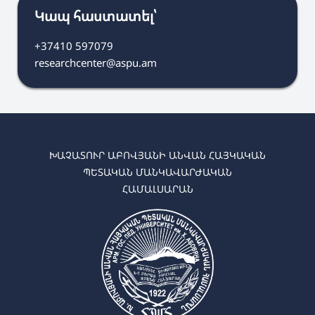
Կապ հաստատել՝
+37410 597079
researchcenter@aspu.am
ԽԱՉԱՏՈՒՐ ԱԲՈՎՅԱՆԻ ԱՆՎԱՆ ՀԱՅԿԱԿԱՆ
ՊԵՏԱԿԱՆ ՄԱՆԿԱՎԱՐԺԱԿԱՆ
ՀԱՄԱԼՍԱՐԱՆ