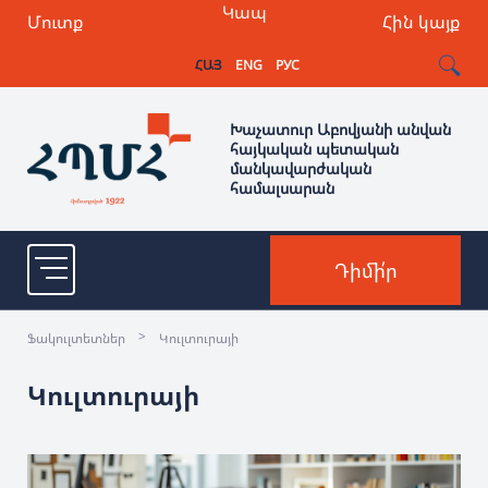
Կապ
Մուտք
Հին կայք
ՀԱՅ
ENG
РУС
Խաչատուր Աբովյանի անվան
հայկական պետական
մանկավարժական
համալսարան
Դիմի՛ր
>
Ֆակուլտետներ
Կուլտուրայի
Կուլտուրայի