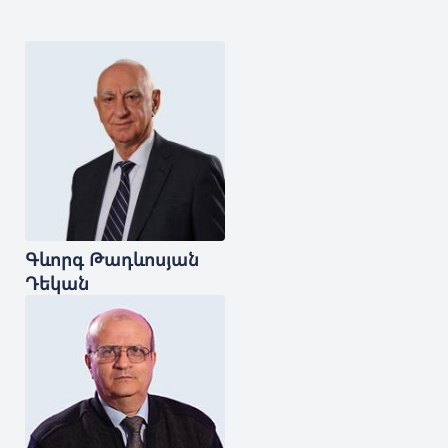
Գևորգ
Թադևոսյան
Դեկան