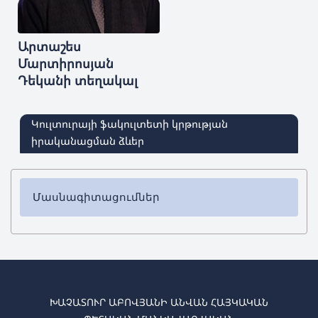
Արտաշես
Մարտիրոսյան
Դեկանի տեղակալ
Կուլտուրայի ֆակուլտետի կրթության
իրականացման ձևեր
Մասնագիտացումներ
✔ Բակալավրիատ
➜
Լրագրություն
➜
Ռեժիսուրա
➜
Գործիքային կատարողականություն (փողային-
էստրադային, ժողգործիքներ)
ԽԱՉԱՏՈՒՐ ԱԲՈՎՅԱՆԻ ԱՆՎԱՆ ՀԱՅԿԱԿԱՆ