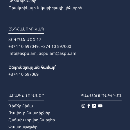
Նորություններ
➜
Պարարվեստի մանկավարժություն՝ առկա
Պրակտիկայի և կարիերայի կենտրոն
ԸՆԴՀԱՆՈՒՐ ԿԱՊ
ՏԻԳՐԱՆ ՄԵԾ 17
+374 10 597049, +374 10 597000
info@aspu.am,
aspu.am@aspu.am
Ընդունելության համար՝
+374 10 597069
ԱՐԱԳ ՀՂՈՒՄՆԵՐ
ԲԱԺԱՆՈՐԴԱԳՐՎԵԼ
Դիմի՛ր հիմա
Թափուր հաստիքներ
Հաճախ տրվող հարցեր
Փաստաթղթեր