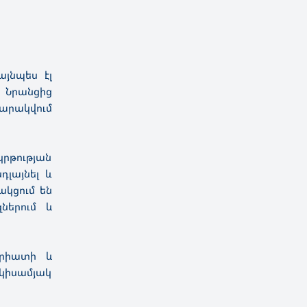
այնպես էլ
 Նրանցից
արակվում
րթության
դլայնել և
ակցում են
ներում և
վրիատի և
 կիսամյակ