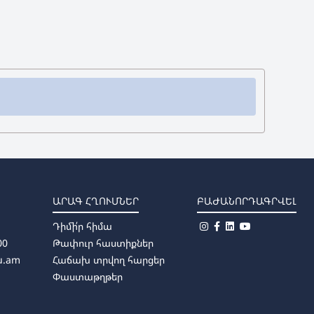
ԱՐԱԳ ՀՂՈՒՄՆԵՐ
ԲԱԺԱՆՈՐԴԱԳՐՎԵԼ
Դիմի՛ր հիմա
00
Թափուր հաստիքներ
u.am
Հաճախ տրվող հարցեր
Փաստաթղթեր