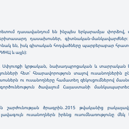
տետում դասավանդում են ինչպես երկարամյա փորձով, 
երիտասարդ դասախոսներ, գիտնական-մանկավարժներ։
ինակ են, իսկ գիտական հոդվածները պարբերաբար հրատ
НЦ և այլն)։
և Սփյուռքի կրթական, նախադպրոցական և տարրական կ
ւնների հետ՝ հնարավորություն տալով ուսանողներին ըն
սներն ու ուսանողները համատեղ զեկուցումներով մասն
րծունեություն ծավալում Հայաստանի մանկապարտեզ
ին շարժունության ծրագրին․2015 թվականից բակալա
վագույն ուսանողներն իրենց ուսումնառությունը մեկ