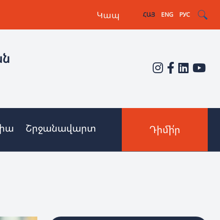
Կապ
ՀԱՅ
ENG
РУС
ան
իա
Շրջանավարտ
Դիմի՛ր