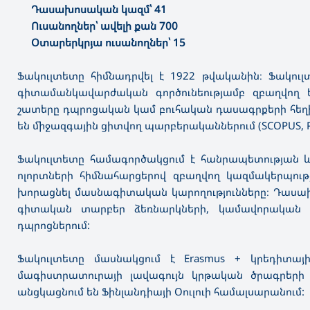
Դասախոսական կազմ՝ 41
Ուսանողներ՝ ավելի քան 700
Օտարերկրյա ուսանողներ՝ 15
Ֆակուլտետը հիմնադրվել է 1922 թվականին։ Ֆակուլ
գիտամանկավարժական գործունեությամբ զբաղվող 
շատերը դպրոցական կամ բուհական դասագրքերի հեղ
են միջազգային ցիտվող պարբերականներում (SCOPUS, РИ
Ֆակուլտետը համագործակցում է հանրապետության 
ոլորտների հիմնահարցերով զբաղվող կազմակերպությո
խորացնել մասնագիտական կարողությունները։ Դասախո
գիտական տարբեր ձեռնարկների, կամավորական գո
դպրոցներում:
Ֆակուլտետը մասնակցում է Erasmus + կրեդիտայ
մագիստրատուրայի լավագույն կրթական ծրագրերի լա
անցկացնում են Ֆինլանդիայի Օուլուի համալսարանում: