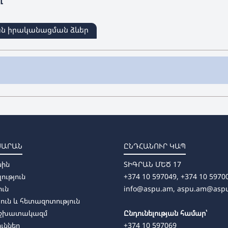
ան իրականացման ձևեր
ոդիկա
ՍԱՐԱՆ
ԸՆԴՀԱՆՈՒՐ ԿԱՊ
առկա, հեռակա)
սին
ՏԻԳՐԱՆ ՄԵԾ 17
դիկա (առկա, հեռակա)
լություն
+374 10 597049, +374 10 5970
ուն
info@aspu.am,
aspu.am@asp
ուն և հետազոտություն
աշխատակազմ
Ընդունելության համար՝
ուններ
+374 10 597069