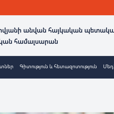
ովյանի անվան հայկական պետակ
կան համալսարան
ետներ
Գիտություն և հետազոտություն
Մեդ