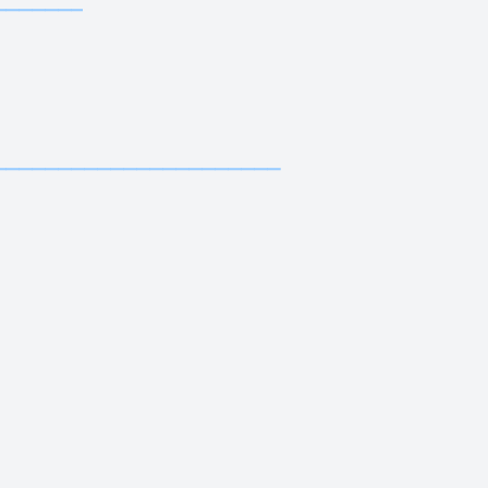
—————————————
———————————————————
—
————
—————————————
—————————