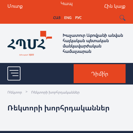
Կապ
Մուտք
Հին կայք
ՀԱՅ
ENG
РУС
Խաչատուր Աբովյանի անվան
հայկական պետական
մանկավարժական
համալսարան
Դիմի՛ր
>
Ռեկտոր
Ռեկտորի խորհրդականներ
Ռեկտորի խորհրդականներ