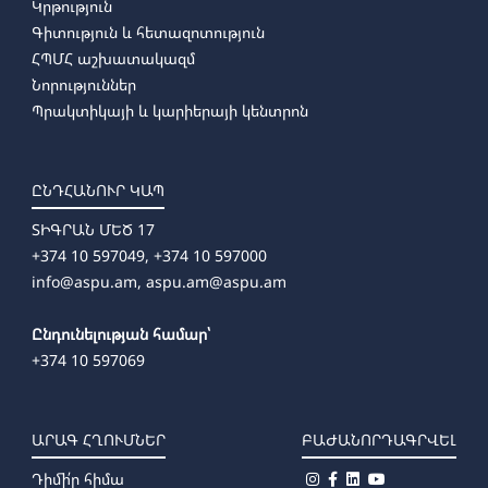
Կրթություն
Գիտություն և հետազոտություն
ՀՊՄՀ աշխատակազմ
Նորություններ
Պրակտիկայի և կարիերայի կենտրոն
ԸՆԴՀԱՆՈՒՐ ԿԱՊ
ՏԻԳՐԱՆ ՄԵԾ 17
+374 10 597049, +374 10 597000
info@aspu.am,
aspu.am@aspu.am
Ընդունելության համար՝
+374 10 597069
ԱՐԱԳ ՀՂՈՒՄՆԵՐ
ԲԱԺԱՆՈՐԴԱԳՐՎԵԼ
Դիմի՛ր հիմա