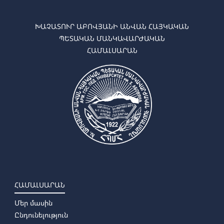
ԽԱՉԱՏՈՒՐ ԱԲՈՎՅԱՆԻ ԱՆՎԱՆ ՀԱՅԿԱԿԱՆ
ՊԵՏԱԿԱՆ ՄԱՆԿԱՎԱՐԺԱԿԱՆ
ՀԱՄԱԼՍԱՐԱՆ
ՀԱՄԱԼՍԱՐԱՆ
Մեր մասին
Ընդունելություն