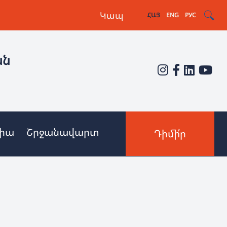
Կապ
ՀԱՅ
ENG
РУС
ան
իա
Շրջանավարտ
Դիմի՛ր