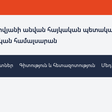
ովյանի անվան հայկական պետակ
կան համալսարան
ետներ
Գիտություն և հետազոտություն
Մեդ