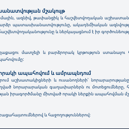
անատվության մշակույթ
մային, ազնիվ, թափանցիկ և հաշվետվողական աշխատանքը
արձր պատասխանատվությունը, ակադեմիական ազնվությու
շվետվողականությունը և ներկայացնում է իր գործունեու
աղաքացու մատչելի և բարձրորակ կրթություն ստանալու 
ահովումը:
 որակի ապահովում և ամրապնդում
ում աշխատակիցների և ուսանողների՝ նորարարությանը 
ուղղված նորարարական գաղափարներն ու մոտեցումները, 
ւթյան իրագործմանը միտված որակի ներքին ապահովման մշ
բացահայտումներով և հաջողություններով։