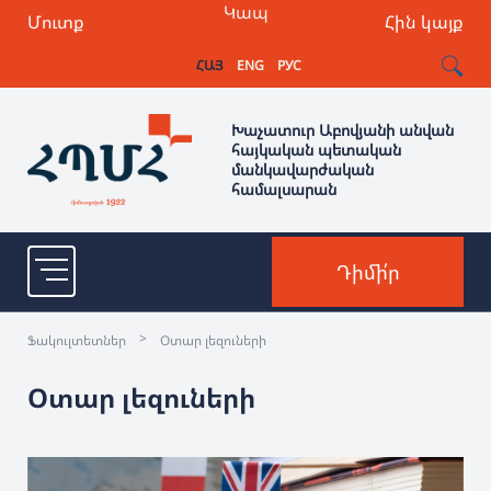
Կապ
Մուտք
Հին կայք
ՀԱՅ
ENG
РУС
Խաչատուր Աբովյանի անվան
հայկական պետական
մանկավարժական
համալսարան
Դիմի՛ր
>
Ֆակուլտետներ
Օտար լեզուների
Օտար լեզուների