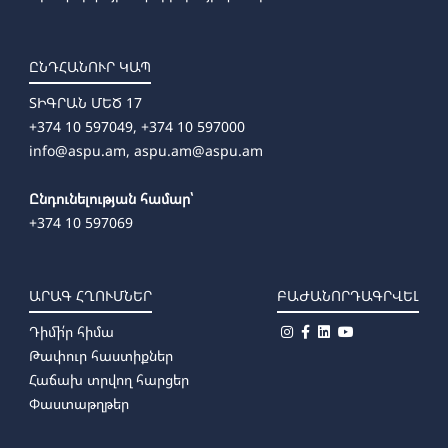
ԸՆԴՀԱՆՈՒՐ ԿԱՊ
ՏԻԳՐԱՆ ՄԵԾ 17
+374 10 597049, +374 10 597000
info@aspu.am,
aspu.am@aspu.am
Ընդունելության համար՝
+374 10 597069
ԱՐԱԳ ՀՂՈՒՄՆԵՐ
ԲԱԺԱՆՈՐԴԱԳՐՎԵԼ
Դիմի՛ր հիմա
Թափուր հաստիքներ
Հաճախ տրվող հարցեր
Փաստաթղթեր