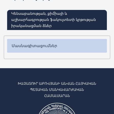
Կենսաբանության, քիմիայի և
աշխարհագրության ֆակուլտետի կրթության
իրականացման ձևեր
Մասնագիտացումներ
✔ Բակալավրիատ
➜
Քիմիա
➜
Կենսաբանություն
➜
Աշխարհագրություն
➜
Կենսաբանություն-քիմիա
ԽԱՉԱՏՈՒՐ ԱԲՈՎՅԱՆԻ ԱՆՎԱՆ ՀԱՅԿԱԿԱՆ
➜
Աշխարհագրություն-բնագիտություն
ՊԵՏԱԿԱՆ ՄԱՆԿԱՎԱՐԺԱԿԱՆ
➜
Շրջակա միջավայրի գիտություններ
ՀԱՄԱԼՍԱՐԱՆ
✔ Մագիստրատուրա