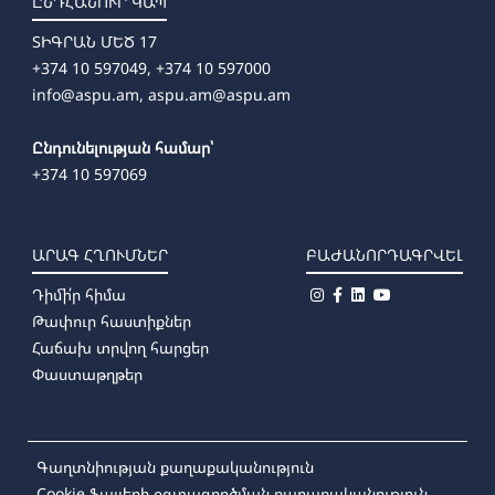
ԸՆԴՀԱՆՈՒՐ ԿԱՊ
ՏԻԳՐԱՆ ՄԵԾ 17
+374 10 597049, +374 10 597000
info@aspu.am,
aspu.am@aspu.am
Ընդունելության համար՝
+374 10 597069
ԱՐԱԳ ՀՂՈՒՄՆԵՐ
ԲԱԺԱՆՈՐԴԱԳՐՎԵԼ
Դիմի՛ր հիմա
Թափուր հաստիքներ
Հաճախ տրվող հարցեր
Փաստաթղթեր
Գաղտնիության քաղաքականություն
Cookie ֆայլերի օգտագործման քաղաքականություն