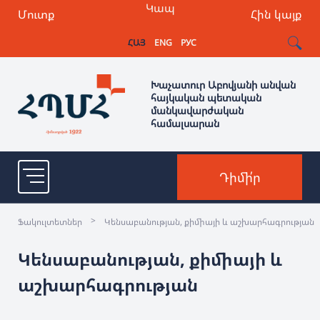
Կապ
Մուտք
Հին կայք
ՀԱՅ
ENG
РУС
Խաչատուր Աբովյանի անվան
հայկական պետական
մանկավարժական
համալսարան
Դիմի՛ր
>
Ֆակուլտետներ
Կենսաբանության, քիմիայի և աշխարհագրության
Կենսաբանության, քիմիայի և
աշխարհագրության