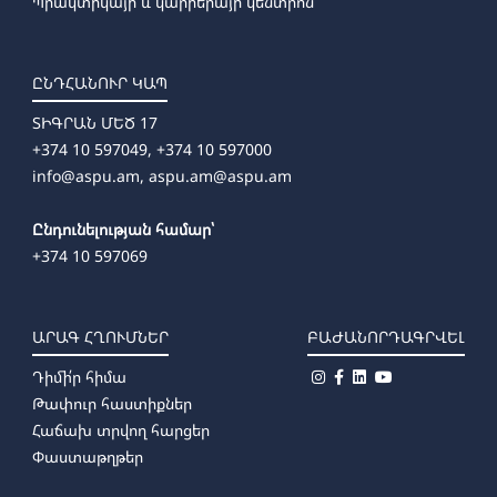
Պրակտիկայի և կարիերայի կենտրոն
ԸՆԴՀԱՆՈՒՐ ԿԱՊ
ՏԻԳՐԱՆ ՄԵԾ 17
+374 10 597049, +374 10 597000
info@aspu.am,
aspu.am@aspu.am
Ընդունելության համար՝
+374 10 597069
ԱՐԱԳ ՀՂՈՒՄՆԵՐ
ԲԱԺԱՆՈՐԴԱԳՐՎԵԼ
Դիմի՛ր հիմա
Թափուր հաստիքներ
Հաճախ տրվող հարցեր
Փաստաթղթեր