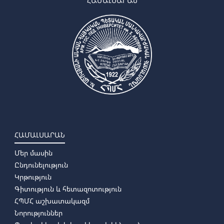
ՀԱՄԱԼՍԱՐԱՆ
ՀԱՄԱԼՍԱՐԱՆ
Մեր մասին
Ընդունելություն
Կրթություն
Գիտություն և հետազոտություն
ՀՊՄՀ աշխատակազմ
Նորություններ