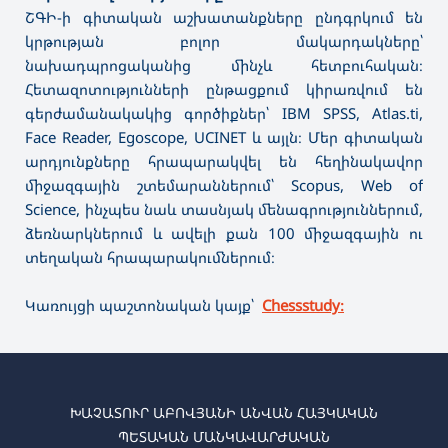
ՇԳԻ-ի գիտական աշխատանքները ընդգրկում են
կրթության բոլոր մակարդակները՝
նախադպրոցականից մինչև հետբուհական։
Հետազոտությունների ընթացքում կիրառվում են
գերժամանակակից գործիքներ՝ IBM SPSS, Atlas.ti,
Face Reader, Egoscope, UCINET և այլն։ Մեր գիտական
արդյունքները հրապարակվել են հեղինակավոր
միջազգային շտեմարաններում՝ Scopus, Web of
Science, ինչպես նաև տասնյակ մենագրություններում,
ձեռնարկներում և ավելի քան 100 միջազգային ու
տեղական հրապարակումներում։
Կառույցի պաշտոնական կայք՝
Chessstudy։
ԽԱՉԱՏՈՒՐ ԱԲՈՎՅԱՆԻ ԱՆՎԱՆ ՀԱՅԿԱԿԱՆ
ՊԵՏԱԿԱՆ ՄԱՆԿԱՎԱՐԺԱԿԱՆ