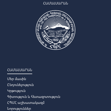
ՀԱՄԱԼՍԱՐԱՆ
ՀԱՄԱԼՍԱՐԱՆ
Մեր մասին
Ընդունելություն
Կրթություն
Գիտություն և հետազոտություն
ՀՊՄՀ աշխատակազմ
Նորություններ