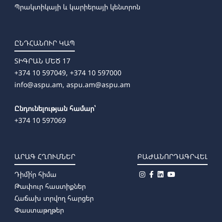
Պրակտիկայի և կարիերայի կենտրոն
ԸՆԴՀԱՆՈՒՐ ԿԱՊ
ՏԻԳՐԱՆ ՄԵԾ 17
+374 10 597049, +374 10 597000
info@aspu.am,
aspu.am@aspu.am
Ընդունելության համար՝
+374 10 597069
ԱՐԱԳ ՀՂՈՒՄՆԵՐ
ԲԱԺԱՆՈՐԴԱԳՐՎԵԼ
Դիմի՛ր հիմա
Թափուր հաստիքներ
Հաճախ տրվող հարցեր
Փաստաթղթեր