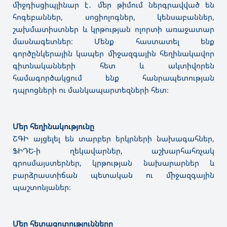
միջդիսցիպլինար է․ մեր թիմում ներգրավված են
հոգեբաններ, սոցիոլոգներ, կենսաբաններ,
շախմատիստներ և կրթության ոլորտի առաջատար
մասնագետներ։ Մենք հաստատել ենք
գործընկերային կապեր միջազգային հեղինակավոր
գիտնականների հետ և ակտիվորեն
համագործակցում ենք հանրապետության
դպրոցների ու մանկապարտեզների հետ։
Մեր հեղինակությունը
ՇԳԻ այցելել են տարբեր երկրների նախագահներ,
ՖԻԴԵ-ի ղեկավարներ, աշխարհահռչակ
գրոսմայստերներ, կրթության նախարարներ և
բարձրաստիճան պետական ու միջազգային
պաշտոնյաներ։
Մեր հետազոտությունները