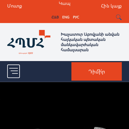
Կապ
Մուտք
Հին կայք
ՀԱՅ
ENG
РУС
Խաչատուր Աբովյանի անվան
հայկական պետական
մանկավարժական
համալսարան
Դիմի՛ր