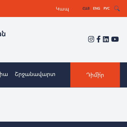
Կապ
ՀԱՅ
ENG
РУС
ան
իա
Շրջանավարտ
Դիմի՛ր