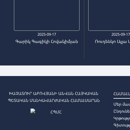
2025-09-17
2025-09-1
Գարիկ Գագիկի Հովակիմյան
Ռուդենկո Ալլա 
ԽԱՉԱՏՈՒՐ ԱԲՈՎՅԱՆԻ ԱՆՎԱՆ ՀԱՅԿԱԿԱՆ
ՀԱՄԱԼ
ՊԵՏԱԿԱՆ ՄԱՆԿԱՎԱՐԺԱԿԱՆ ՀԱՄԱԼՍԱՐԱՆ
Մեր մա
Ընդունե
Կրթությ
Գիտությ