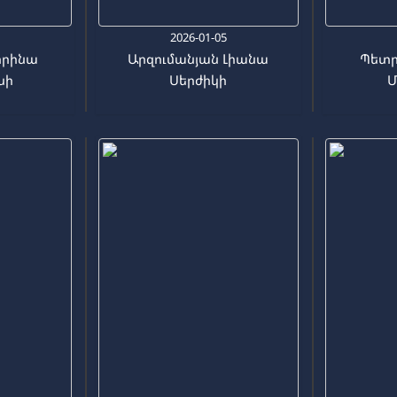
9
2026-01-05
իրինա
Արզումանյան Լիանա
Պետր
սի
Սերժիկի
Մ