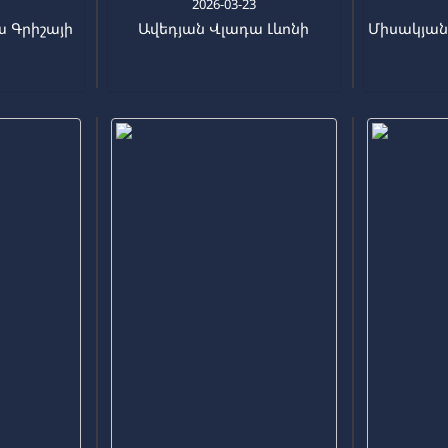
6
2026-03-23
ա Գրիշայի
Ավեդյան Վլադա Լևոնի
Միսակյան