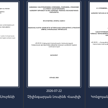
6
2026-07-22
 Սուրենի
Չիլինգարյան Լուսինե Վասիլի
Կոնջոյա