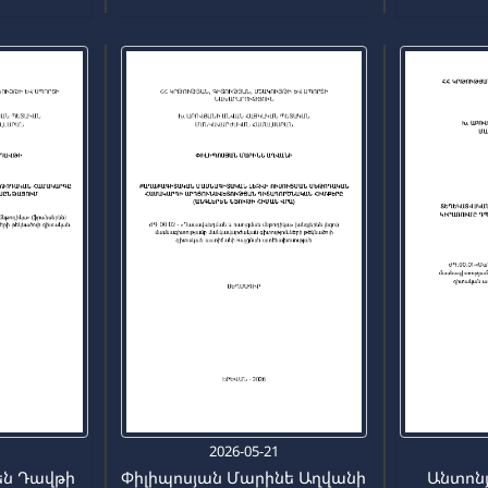
7
2026-05-21
են Դավթի
Փիլիպոսյան Մարինե Աղվանի
Անտոնյ