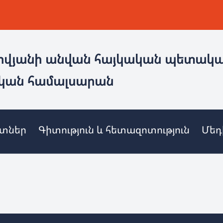
ովյանի անվան հայկական պետակ
կան համալսարան
ետներ
Գիտություն և հետազոտություն
Մեդ