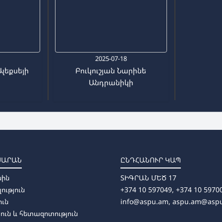
7
2025-07-18
Ալեքսեյի
Բուկուշյան Նարինե
Անդրանիկի
ՍԱՐԱՆ
ԸՆԴՀԱՆՈՒՐ ԿԱՊ
սին
ՏԻԳՐԱՆ ՄԵԾ 17
լություն
+374 10 597049, +374 10 5970
ուն
info@aspu.am,
aspu.am@asp
ուն և հետազոտություն