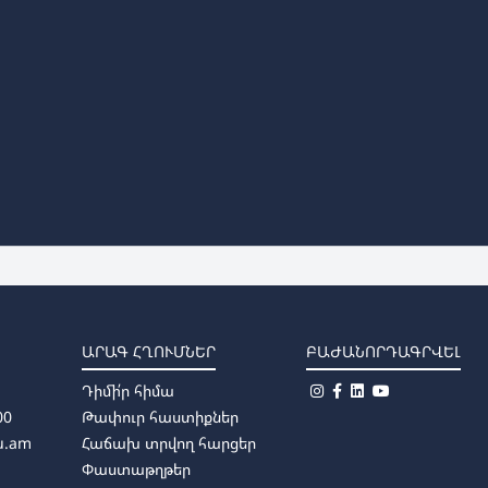
ԱՐԱԳ ՀՂՈՒՄՆԵՐ
ԲԱԺԱՆՈՐԴԱԳՐՎԵԼ
Դիմի՛ր հիմա
00
Թափուր հաստիքներ
u.am
Հաճախ տրվող հարցեր
Փաստաթղթեր