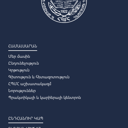
ՀԱՄԱԼՍԱՐԱՆ
Մեր մասին
Ընդունելություն
Կրթություն
Գիտություն և հետազոտություն
ՀՊՄՀ աշխատակազմ
Նորություններ
Պրակտիկայի և կարիերայի կենտրոն
ԸՆԴՀԱՆՈՒՐ ԿԱՊ