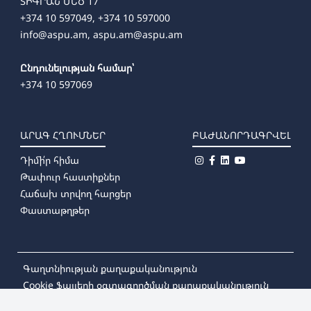
ՏԻԳՐԱՆ ՄԵԾ 17
+374 10 597049, +374 10 597000
info@aspu.am,
aspu.am@aspu.am
Ընդունելության համար՝
+374 10 597069
ԱՐԱԳ ՀՂՈՒՄՆԵՐ
ԲԱԺԱՆՈՐԴԱԳՐՎԵԼ
Դիմի՛ր հիմա
Թափուր հաստիքներ
Հաճախ տրվող հարցեր
Փաստաթղթեր
Գաղտնիության քաղաքականություն
Cookie ֆայլերի օգտագործման քաղաքականություն
© 2026
Խաչատուր Աբովյանի անվան Հայկական