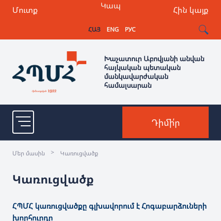
Կապ
Մուտք
Հին կայք
ՀԱՅ
ENG
РУС
Խաչատուր Աբովյանի անվան
հայկական պետական
մանկավարժական
համալսարան
Դիմի՛ր
>
Մեր մասին
Կառուցվածք
Կառուցվածք
ՀՊՄՀ կառուցվածքը գլխավորում է Հոգաբարձուների
խորհուրդը