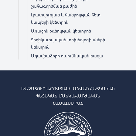
շահագործման բաժին
Լրատվության և հանրության հետ
կապերի կենտրոն
Առաջին օգնության կենտրոն
Տեղեկատվական տեխնոլոգիաների
կենտրոն
Աղավնաձորի ուսումնական բազա
ԽԱՉԱՏՈՒՐ ԱԲՈՎՅԱՆԻ ԱՆՎԱՆ ՀԱՅԿԱԿԱՆ
ՊԵՏԱԿԱՆ ՄԱՆԿԱՎԱՐԺԱԿԱՆ
ՀԱՄԱԼՍԱՐԱՆ