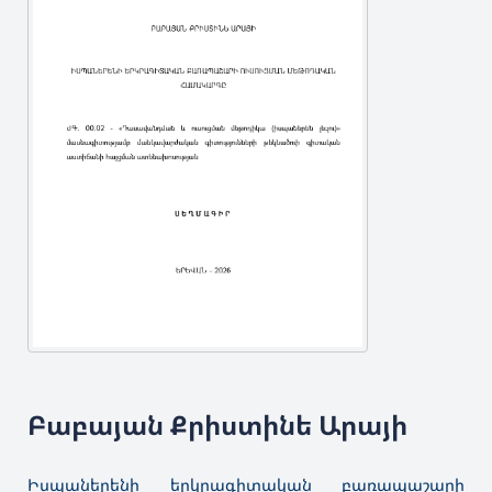
Բաբայան Քրիստինե Արայի
Իսպաներենի երկրագիտական բառապաշարի