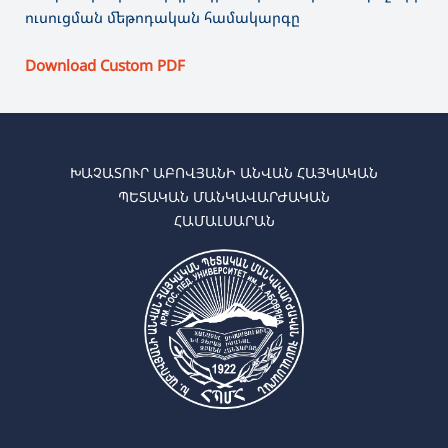
ուսուցման մեթոդական համակարգը
Download Custom PDF
ԽԱՉԱՏՈՒՐ ԱԲՈՎՅԱՆԻ ԱՆՎԱՆ ՀԱՅԿԱԿԱՆ
ՊԵՏԱԿԱՆ ՄԱՆԿԱՎԱՐԺԱԿԱՆ
ՀԱՄԱԼՍԱՐԱՆ