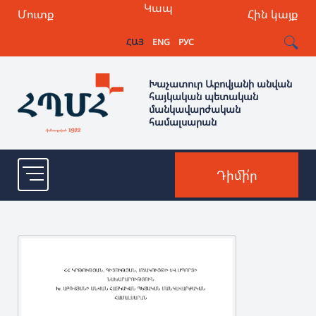
Կապ
Մուտք
Հին կայք
ՀԱՅ
ENG
РУС
Խաչատուր Աբովյանի անվան
հայկական պետական
մանկավարժական
համալսարան
Դիմի՛ր