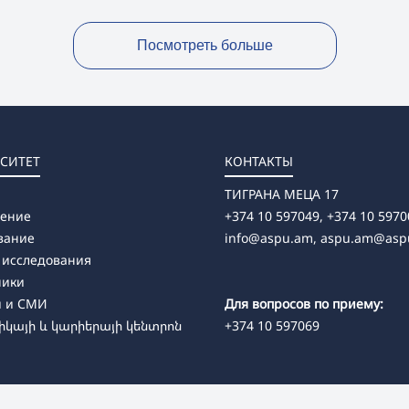
Посмотреть больше
СИТЕТ
КОНТАКТЫ
ТИГРАНА МЕЦА 17
ление
+374 10 597049, +374 10 5970
вание
info@aspu.am,
aspu.am@asp
 исследования
ники
и и СМИ
Для вопросов по приему:
կայի և կարիերայի կենտրոն
+374 10 597069