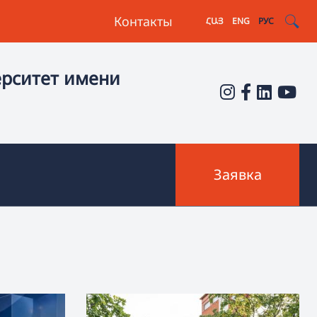
Контакты
ՀԱՅ
ENG
РУС
ерситет имени
Заявка