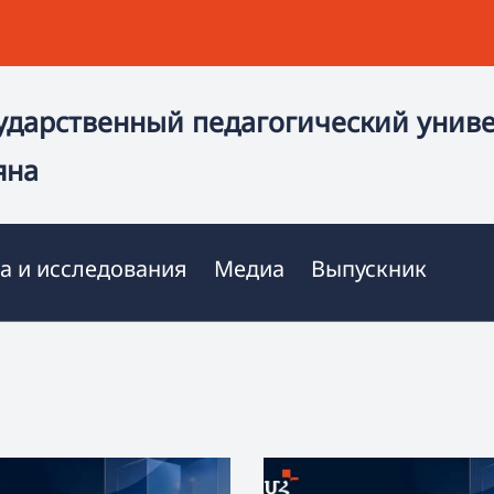
ударственный педагогический унив
яна
а и исследования
Медиа
Выпускник