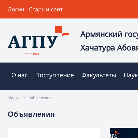
Логин
Старый сайт
Армянский гос
Хачатура Абов
О нас
Поступление
Факультеты
Наук
>
Медиа
Объявления
Объявления