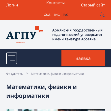
Контакты
Логин
Старый сайт
ՀԱՅ
ENG
РУС
Армянский государственный
педагогический университет
имени Хачатура Абовяна
Заявка
>
Факультеты
Математики, физики и информатики
Математики, физики и
информатики