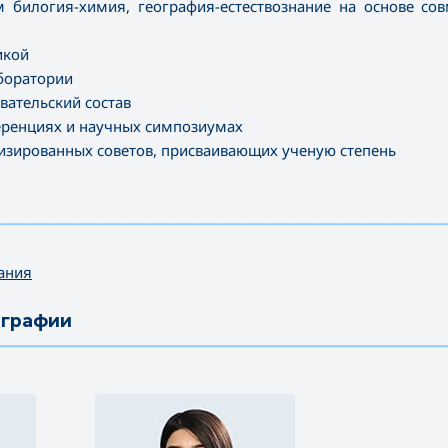
 билогия-химия, география-естествознание на основе со
икой
боратории
ательский состав
еренциях и научных симпозиумах
лизированных советов, присваивающих ученую степень
—————————————————————————————————————
ания
ографии
—————————————————————————————————————