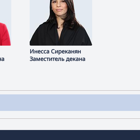
Инесса
Сиреканян
на
Заместитель декана