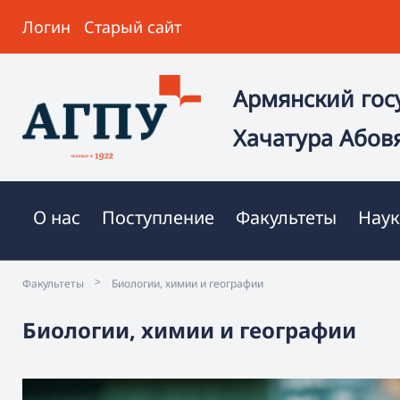
Логин
Старый сайт
Армянский гос
Хачатура Абов
О нас
Поступление
Факультеты
Наук
>
Факультеты
Биологии, химии и географии
Биологии, химии и географии