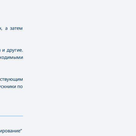
, а затем
 и другие.
бходимыми
тствующим
ускники по
—————————————
—————————
ирование”