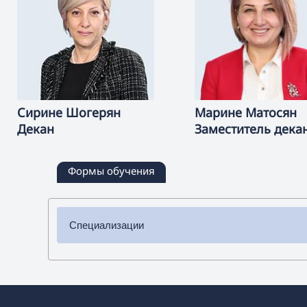
Сирине
Шогерян
Марине
Матосян
Декан
Заместитель дека
Формы обучения
Специализации
✔ Бакалавриат
➜ Химия
➜ Биология