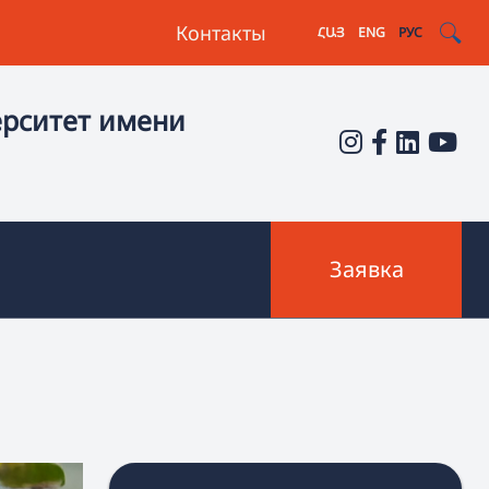
Контакты
ՀԱՅ
ENG
РУС
ерситет имени
Заявка