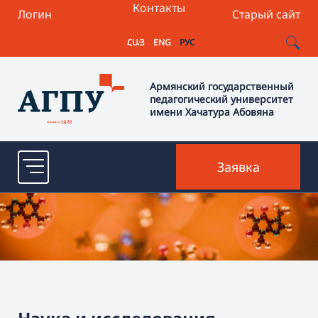
Контакты
Логин
Старый сайт
ՀԱՅ
ENG
РУС
Армянский государственный
педагогический университет
имени Хачатура Абовяна
Заявка