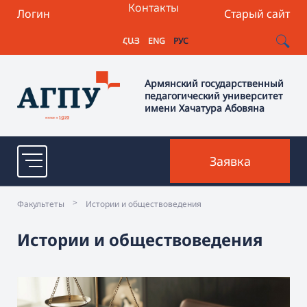
Контакты
Логин
Старый сайт
ՀԱՅ
ENG
РУС
Армянский государственный
педагогический университет
имени Хачатура Абовяна
Заявка
>
Факультеты
Истории и обществоведения
Истории и обществоведения