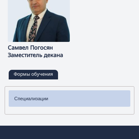
Самвел
Погосян
Заместитель декана
Формы обучения
Специализации
✔ Бакалавриат
➜ История
➜ Обществоведение