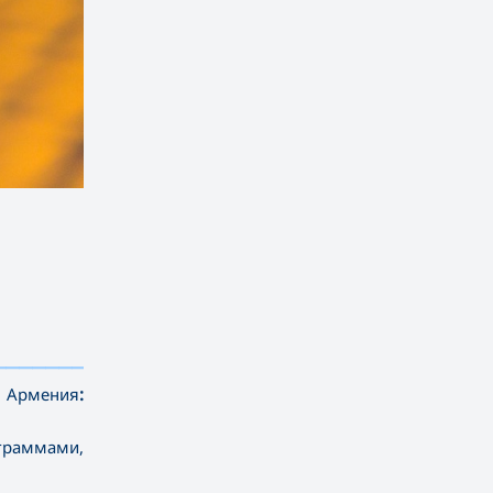
——————————
 Армения
:
граммами,