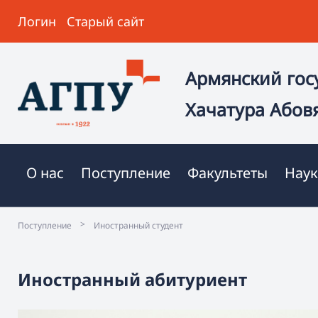
Логин
Старый сайт
Армянский гос
Хачатура Абов
О нас
Поступление
Факультеты
Наук
>
Поступление
Иностранный студент
Иностранный абитуриент