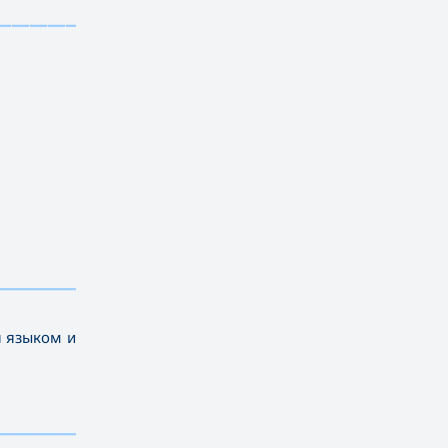
—————————————————————————
——————————
я языком и
——————————