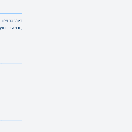
——————————
предлагает
ую жизнь,
——————————
——————————