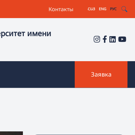
Контакты
ՀԱՅ
ENG
РУС
ерситет имени
Заявка