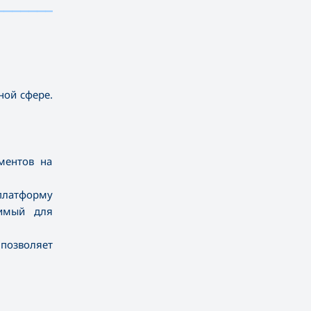
——————————
ной сфере.
ментов на
 платформу
димый для
 позволяет