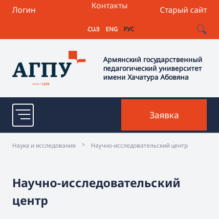
Контакты
Логин
Старый сайт
ՀԱՅ
ENG
РУС
Армянский государственный
педагогический университет
имени Хачатура Абовяна
Заявка
>
Наука и исследования
Научно-исследовательский центр
Научно-исследовательский
центр