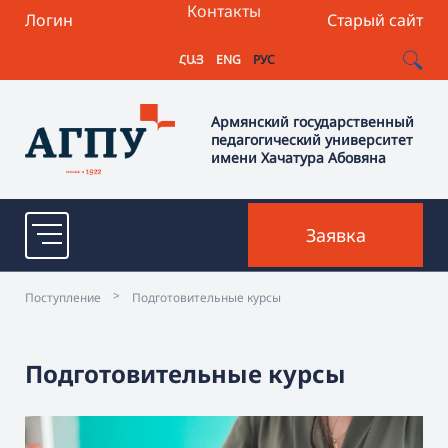
Контакты
Логин
Старый сайт
ՀԱՅ
ENG
РУС
Армянский государственный
педагогический университет
имени Хачатура Абовяна
Заявка
>
Поступление
Подготовительные курсы
Подготовительные курсы