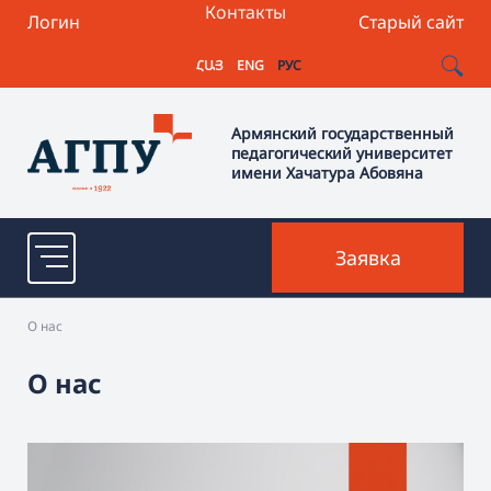
Контакты
Логин
Старый сайт
ՀԱՅ
ENG
РУС
Армянский государственный
педагогический университет
имени Хачатура Абовяна
Заявка
О нас
О нас