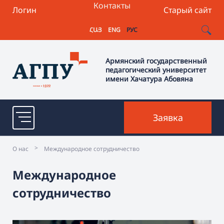
Контакты
Логин
Старый сайт
ՀԱՅ
ENG
РУС
Армянский государственный
педагогический университет
имени Хачатура Абовяна
Заявка
>
О нас
Международное сотрудничество
Международное
сотрудничество