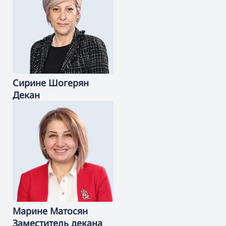
Сирине
Шогерян
Декан
Марине
Матосян
Заместитель декана