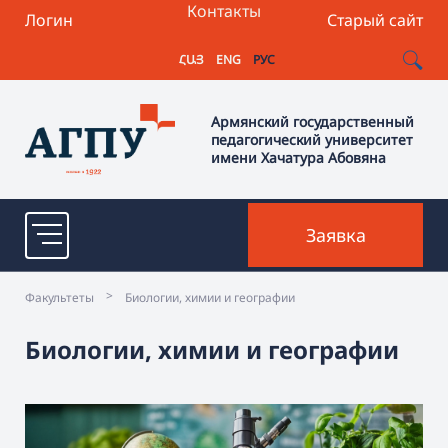
Контакты
Логин
Старый сайт
ՀԱՅ
ENG
РУС
Армянский государственный
педагогический университет
имени Хачатура Абовяна
Заявка
>
Факультеты
Биологии, химии и географии
Биологии, химии и географии