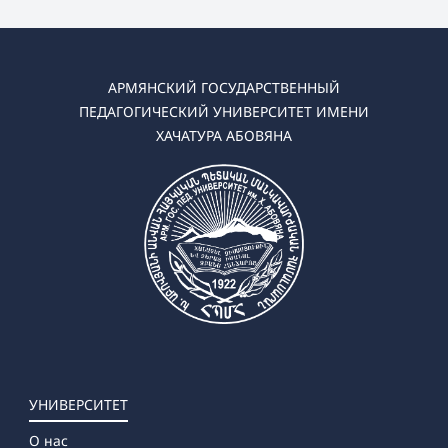
➜ Химия
➜ Биология
➜ География
➜ Биология-Химия
АРМЯНСКИЙ ГОСУДАРСТВЕННЫЙ
➜ География-Естествознание
ПЕДАГОГИЧЕСКИЙ УНИВЕРСИТЕТ ИМЕНИ
➜ Науки об окружающей среде
ХАЧАТУРА АБОВЯНА
✔ Магистратура
➜ Химия
➜ Биология
➜ География
➜ Науки об окружающей среде
➜ Ландшафтное планирование
УНИВЕРСИТЕТ
О нас