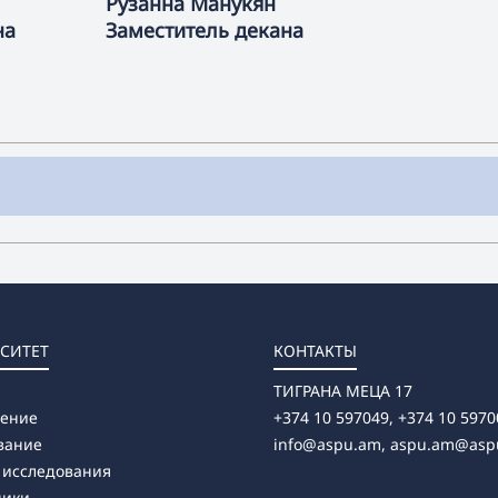
Рузанна
Манукян
на
Заместитель декана
СИТЕТ
КОНТАКТЫ
ТИГРАНА МЕЦА 17
ление
+374 10 597049, +374 10 5970
вание
info@aspu.am,
aspu.am@asp
 исследования
ники