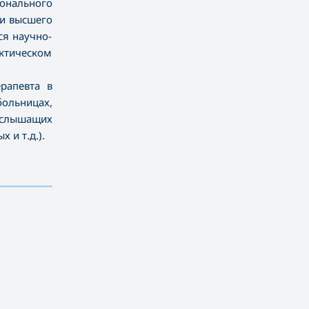
ионального
ии высшего
ся научно-
ктическом
ерапевта в
ольницах,
ослышащих
 и т.д.).
——————————————————————————————————