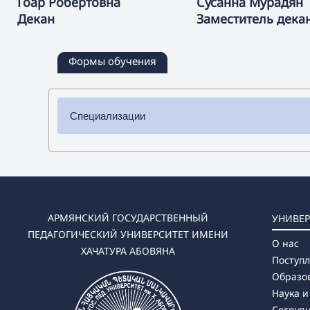
Гоар
Робертовна
Сусанна
Мурадян
Декан
Заместитель дека
Формы обучения
Специализации
✔ Бакалавриат
➜
Специальная педагогика
➜ Логопедия
➜ Эрготерапия
АРМЯНСКИЙ ГОСУДАРСТВЕННЫЙ
УНИВЕР
✔ Магистратура
ПЕДАГОГИЧЕСКИЙ УНИВЕРСИТЕТ ИМЕНИ
О нас
➜ Логопедия
ХАЧАТУРА АБОВЯНА
Поступ
➜ Специальная педагогика
Образо
➜ Арт-терапия
Наука и
➜ Эрготерапия
Сотруд