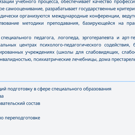
зации учебного процесса, обеспечивает качество професс
ое самооценивание, разрабатывает государственные критер
одически организуются международные конференции, ведут
ствование методики преподавания, базирующейся на пра
специального педагога, логопеда, эрготерапевта и арт-т
льных центрах психолого-педагогического содействия, б
изированных учреждениях (школы для слабовидящих, слаб
нвалидностью, психиатрические лечебницы, дома престарелых
—————————————————————————————————————
ий подготовку в сфере специального образования
ва
ательский состав
по переподготовке