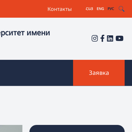
Контакты
ՀԱՅ
ENG
РУС
ерситет имени
Заявка