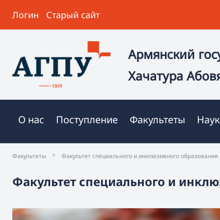
Логин
Старый сайт
Армянский гос
Хачатура Абов
О нас
Поступление
Факультеты
Наук
>
Факультеты
Факультет специального и инклюзивного образования
Факультет специального и инклю