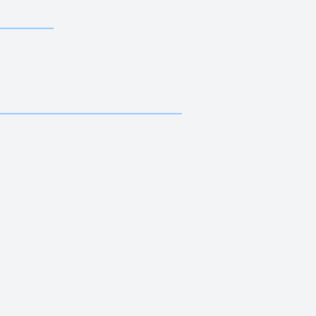
——————————————————————————————————
—————————————
—————————