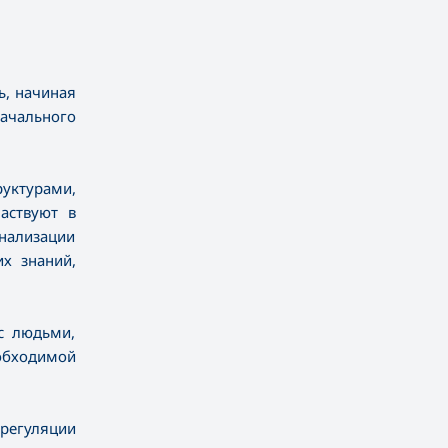
ь, начиная
начального
уктурами,
аствуют в
онализации
их знаний,
с людьми,
обходимой
регуляции