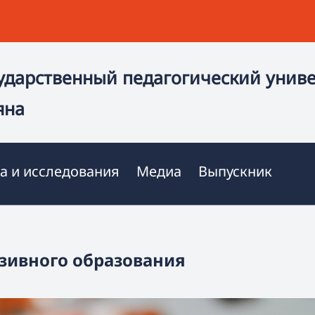
ударственный педагогический унив
яна
а и исследования
Медиа
Выпускник
зивного образования