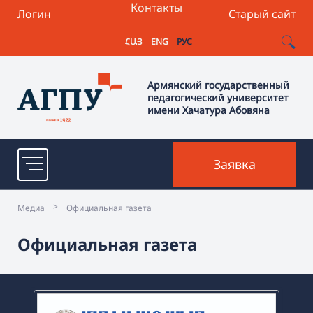
Контакты
Логин
Старый сайт
ՀԱՅ
ENG
РУС
Армянский государственный
педагогический университет
имени Хачатура Абовяна
Заявка
>
Медиа
Официальная газета
Официальная газета