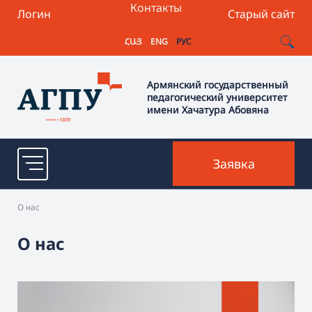
Контакты
Логин
Старый сайт
ՀԱՅ
ENG
РУС
Армянский государственный
педагогический университет
имени Хачатура Абовяна
Заявка
О нас
О нас