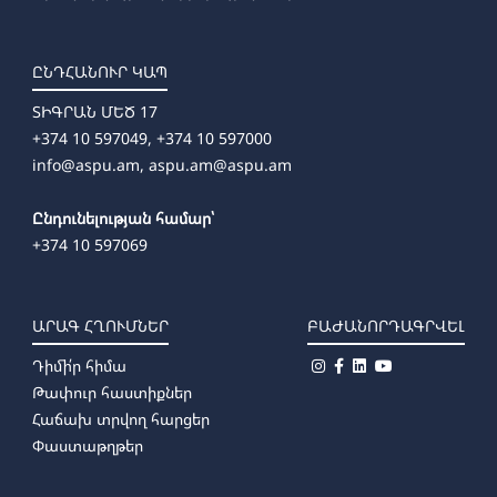
ԸՆԴՀԱՆՈՒՐ ԿԱՊ
ՏԻԳՐԱՆ ՄԵԾ 17
+374 10 597049, +374 10 597000
info@aspu.am,
aspu.am@aspu.am
Ընդունելության համար՝
+374 10 597069
ԱՐԱԳ ՀՂՈՒՄՆԵՐ
ԲԱԺԱՆՈՐԴԱԳՐՎԵԼ
Դիմի՛ր հիմա
Թափուր հաստիքներ
Հաճախ տրվող հարցեր
Փաստաթղթեր