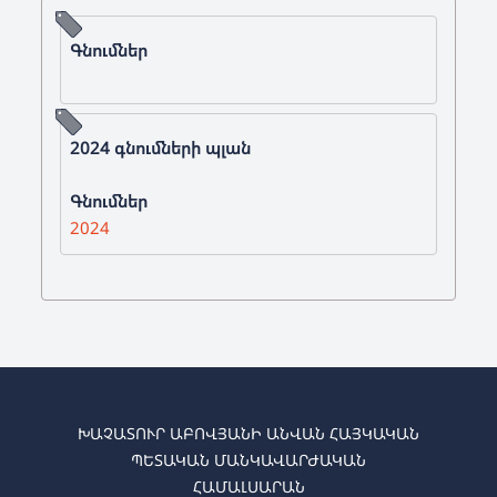
Գնումներ
2024 գնումների պլան
Գնումներ
2024
ԽԱՉԱՏՈՒՐ ԱԲՈՎՅԱՆԻ ԱՆՎԱՆ ՀԱՅԿԱԿԱՆ
ՊԵՏԱԿԱՆ ՄԱՆԿԱՎԱՐԺԱԿԱՆ
ՀԱՄԱԼՍԱՐԱՆ