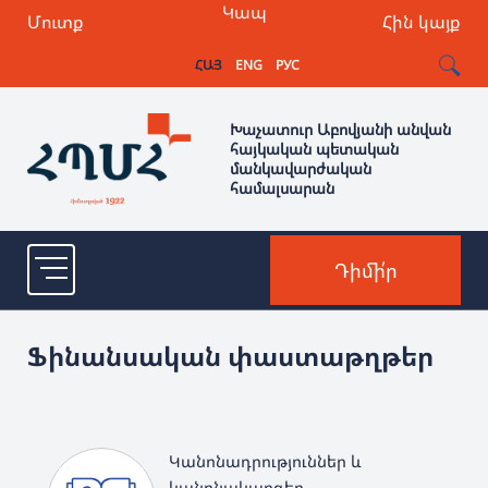
Կապ
Մուտք
Հին կայք
ՀԱՅ
ENG
РУС
Խաչատուր Աբովյանի անվան
հայկական պետական
մանկավարժական
համալսարան
Դիմի՛ր
Ֆինանսական փաստաթղթեր
Կանոնադրություններ և
կանոնակարգեր