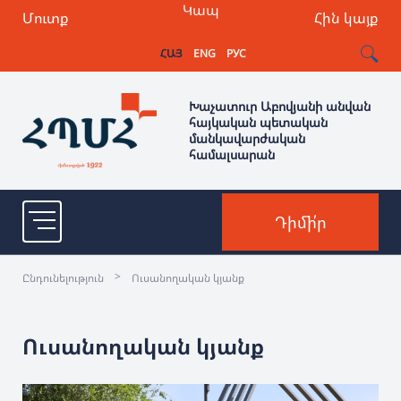
Կապ
Մուտք
Հին կայք
ՀԱՅ
ENG
РУС
Խաչատուր Աբովյանի անվան
հայկական պետական
մանկավարժական
համալսարան
Դիմի՛ր
>
Ընդունելություն
Ուսանողական կյանք
Ուսանողական կյանք