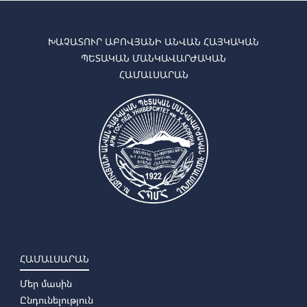
ԽԱՉԱՏՈՒՐ ԱԲՈՎՅԱՆԻ ԱՆՎԱՆ ՀԱՅԿԱԿԱՆ
ՊԵՏԱԿԱՆ ՄԱՆԿԱՎԱՐԺԱԿԱՆ
ՀԱՄԱԼՍԱՐԱՆ
ՀԱՄԱԼՍԱՐԱՆ
Մեր մասին
Ընդունելություն