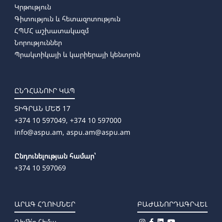
Կրթություն
Գիտություն և հետազոտություն
ՀՊՄՀ աշխատակազմ
Նորություններ
Պրակտիկայի և կարիերայի կենտրոն
ԸՆԴՀԱՆՈՒՐ ԿԱՊ
ՏԻԳՐԱՆ ՄԵԾ 17
+374 10 597049, +374 10 597000
info@aspu.am,
aspu.am@aspu.am
Ընդունելության համար՝
+374 10 597069
ԱՐԱԳ ՀՂՈՒՄՆԵՐ
ԲԱԺԱՆՈՐԴԱԳՐՎԵԼ
Դիմի՛ր հիմա