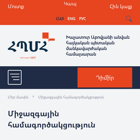
Կապ
Մուտք
Հին կայք
ՀԱՅ
ENG
РУС
Խաչատուր Աբովյանի անվան
հայկական պետական
մանկավարժական
համալսարան
Դիմի՛ր
>
Մեր մասին
Միջազգային համագործակցություն
Միջազգային
համագործակցություն