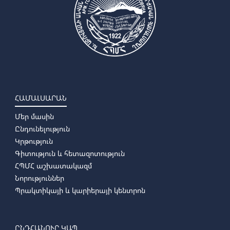
ՀԱՄԱԼՍԱՐԱՆ
Մեր մասին
Ընդունելություն
Կրթություն
Գիտություն և հետազոտություն
ՀՊՄՀ աշխատակազմ
Նորություններ
Պրակտիկայի և կարիերայի կենտրոն
ԸՆԴՀԱՆՈՒՐ ԿԱՊ