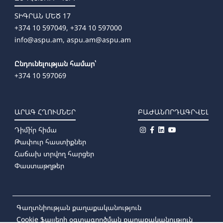
ՏԻԳՐԱՆ ՄԵԾ 17
+374 10 597049, +374 10 597000
info@aspu.am,
aspu.am@aspu.am
Ընդունելության համար՝
+374 10 597069
ԱՐԱԳ ՀՂՈՒՄՆԵՐ
ԲԱԺԱՆՈՐԴԱԳՐՎԵԼ
Դիմի՛ր հիմա
Թափուր հաստիքներ
Հաճախ տրվող հարցեր
Փաստաթղթեր
Գաղտնիության քաղաքականություն
Cookie ֆայլերի օգտագործման քաղաքականություն