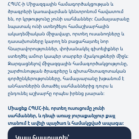
ՀՊՄՀ-ի Միջազգային համագործակցության և
ծրագրերի կառավարման կենտրոնում հավատում
են, որ կրթությունը չունի սահմաններ։ Համալսարանը
նպատակ ունի ստեղծելու համաշխարհային
ակադեմիական միջավայր, որտեղ ուսանողները և
դասախոսները կարող են բացահայտել նոր
հնարավորություններ, փոխանակել գիտելիքներ և
ստեղծել ամուր կապեր տարբեր մշակույթների միջև։
Զարգացնելով միջազգային համագործակցությունը,
շարժունության ծրագրերը և գիտահետազոտական
գործընկերությունները, համալսարանը խթանում է
անհատներին մտածել սահմաններից դուրս և
ընդունել աշխարհը որպես իրենց լսարան։
Միացեք ՀՊՄՀ-ին, որտեղ ուսուցումը չունի
սահմաններ, և դեպի առաջ յուրաքանչյուր քայլ
տանում է ավելի պայծառ և համակցված ապագա։
Կապ հաստատել՝