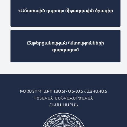
«Ամառային դպրոց» միջազգային ծրագիր
Ընթերցանության հմտությունների
զարգացում
ԽԱՉԱՏՈՒՐ ԱԲՈՎՅԱՆԻ ԱՆՎԱՆ ՀԱՅԿԱԿԱՆ
ՊԵՏԱԿԱՆ ՄԱՆԿԱՎԱՐԺԱԿԱՆ
ՀԱՄԱԼՍԱՐԱՆ