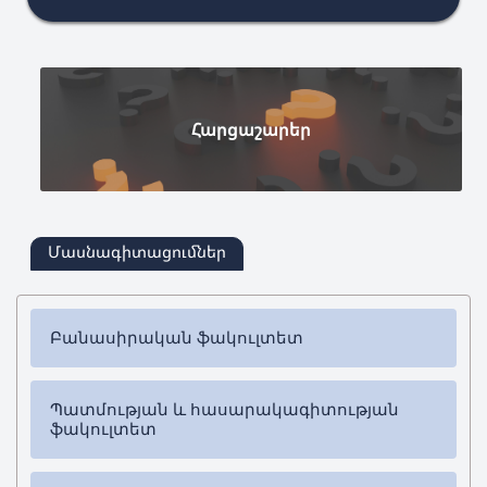
Հարցաշարեր
Մասնագիտացումներ
Բանասիրական ֆակուլտետ
✔
Բակալավրիատ
Պատմության և հասարակագիտության
➜ Հայոց լեզու և գրականություն
ֆակուլտետ
✔
Մագիստրատուրա
✔
Բակալավրիատ