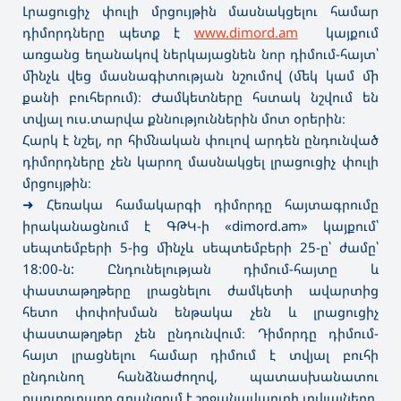
Լրացուցիչ փուլի մրցույթին մասնակցելու համար
դիմորդները պետք է
www.dimord.am
կայքում
առցանց եղանակով ներկայացնեն նոր դիմում-հայտ՝
մինչև վեց մասնագիտության նշումով (մեկ կամ մի
քանի բուհերում)։ Ժամկետները հստակ նշվում են
տվյալ ուս.տարվա քննություններին մոտ օրերին։
Հարկ է նշել, որ հիմնական փուլով արդեն ընդունված
դիմորդները չեն կարող մասնակցել լրացուցիչ փուլի
մրցույթին։
➜ Հեռակա համակարգի դ
իմորդը հայտագրումը
իրականացնում է ԳԹԿ-ի «dimord.am» կայքում՝
սեպտեմբերի 5-ից մինչև սեպտեմբերի 25-ը՝ ժամը՝
18:00-ն: Ընդունելության դիմում-հայտը և
փաստաթղթերը լրացնելու ժամկետի ավարտից
հետո փոփոխման ենթակա չեն և լրացուցիչ
փաստաթղթեր չեն ընդունվում։ Դիմորդը դիմում-
հայտ լրացնելու համար դիմում է տվյալ բուհի
ընդունող հանձնաժողով, պատասխանատու
քարտուղարը գրանցում է շրջանավարտի տվյալները,