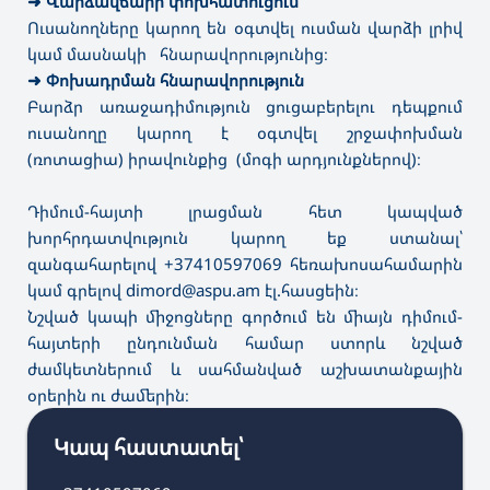
➜
Վարձավճարի փոխհատուցում
Ուսանողները կարող են օգտվել ուսման վարձի լրիվ
կամ մասնակի հնարավորությունից։
➜
Փոխադրման հնարավորություն
Բարձր առաջադիմություն ցուցաբերելու դեպքում
ուսանողը կարող է օգտվել շրջափոխման
(ռոտացիա) իրավունքից (մոգի արդյունքներով)։
Դիմում-հայտի լրացման հետ կապված
խորհրդատվություն կարող եք ստանալ՝
զանգահարելով +37410597069 հեռախոսահամարին
կամ գրելով dimord@aspu.am էլ.հասցեին։
Նշված կապի միջոցները գործում են միայն դիմում-
հայտերի ընդունման համար ստորև նշված
ժամկետներում և սահմանված աշխատանքային
օրերին ու ժամերին։
Կապ հաստատել՝