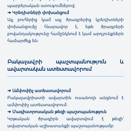
պարբերական ստուգումներով։
➜ Էրգոթերապիա
✔
Մագիստրատուրա
➜
Կրեդիտների փոխանցում
➜ Լրագրություն
Այլ բուհերից կամ այլ ծրագրերից կրեդիտների
➜ Հատուկ հոգեբանություն
➜ Ռեժիսուրա
փոխանցումը հնարավոր է, եթե ծրագրերի
➜ Գրադարանային-տեղեկատվական աղբյուրներ
բովանդակությունը համընկնում է կամ արդյունքներն
➜ Թանգարանային գործ և պատմամշակութային
համարժեք են։
կառույցների պահպանություն
➜ Օպերատորություն
➜ Կառավարում՝ ըստ ոլորտի
Բակալավրի պաշտպանություն և
⤷ Պրոդյուսերական գործ
ավարտական ատեստավորում
⤷
Գեղարվեստական լուսանկարչություն
———————————————————————————————————
⤷
Պարարվեստի մանկավարժություն՝ առկա
➜
Ամփոփիչ ատեստավորում
Բակալավրիատի ավարտին ուսանողն անցնում է
ամփոփիչ ատեստավորում։
➜
Մագիստրոսական թեզի պաշտպանություն
Կրթական ծրագիրն ավարտվում է թեզի՝
ավարտական աշխատանքի պաշտպանությամբ։