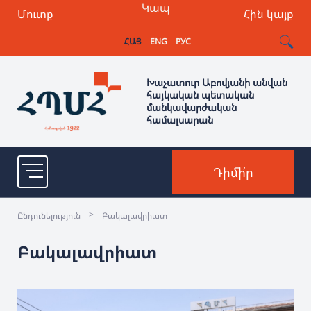
Կապ
Մուտք
Հին կայք
ՀԱՅ
ENG
РУС
Խաչատուր Աբովյանի անվան
հայկական պետական
մանկավարժական
համալսարան
Դիմի՛ր
>
Ընդունելություն
Բակալավրիատ
Բակալավրիատ