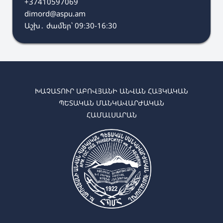
+37410597069
dimord@aspu.am
Աշխ․ ժամեր՝ 09։30-16։30
ԽԱՉԱՏՈՒՐ ԱԲՈՎՅԱՆԻ ԱՆՎԱՆ ՀԱՅԿԱԿԱՆ
ՊԵՏԱԿԱՆ ՄԱՆԿԱՎԱՐԺԱԿԱՆ
ՀԱՄԱԼՍԱՐԱՆ