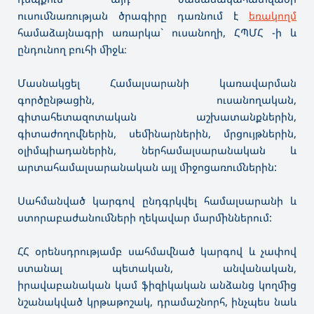
ուսումնառության ծրագիրը դառնում է
եռակողմ
համաձայնագրի առարկա` ուսանողի, ՀՊՄՀ -ի և
ընդունող բուհի միջև։
Մասնակցել Համալսարանի կառավարման
գործընթացին, ուսանողական,
գիտահետազոտական աշխատանքներին,
գիտաժողովներին, սեմինարներին, մրցույթներին,
օլիմպիադաներին, ներհամալսարանական և
արտահամալսարանական այլ միջոցառումներին:
Սահմանված կարգով ընդգրկվել համալսարանի և
ստորաբաժանումների ղեկավար մարմիններում:
ՀՀ օրենսդրությամբ սահմավնած կարգով և չափով
ստանալ պետական, անվանական,
իրավաբանական կամ ֆիզիկական անձանց կողմից
նշանակված կրթաթոշակ, դրամաշնորհ, ինչպես նաև