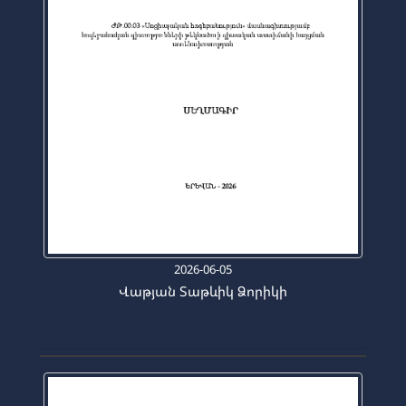
2026-06-05
Վաթյան Տաթևիկ Ձորիկի