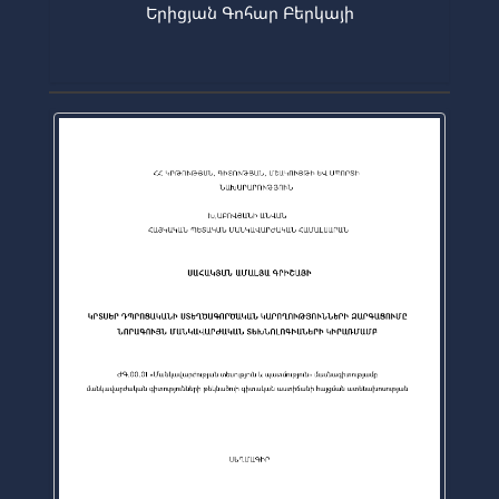
Երիցյան Գոհար Բերկայի