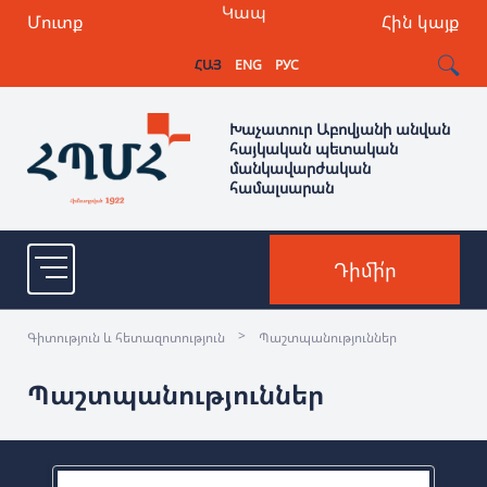
Կապ
Մուտք
Հին կայք
ՀԱՅ
ENG
РУС
Խաչատուր Աբովյանի անվան
հայկական պետական
մանկավարժական
համալսարան
Դիմի՛ր
>
Գիտություն և հետազոտություն
Պաշտպանություններ
Պաշտպանություններ