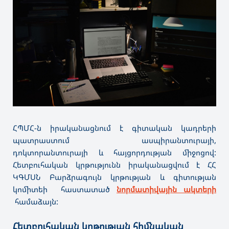
ՀՊՄՀ-ն իրականացնում է գիտական կադրերի
պատրաստում ասպիրանտուրայի,
դոկտորանտուրայի և հայցորդության միջոցով:
Հետբուհական կրթությունն իրականացվում է ՀՀ
ԿԳՄՍՆ Բարձրագույն կրթության և գիտության
կոմիտեի հաստատած
նորմատիվային ակտերի
համաձայն:
Հետբուհական կրթության հիմնական