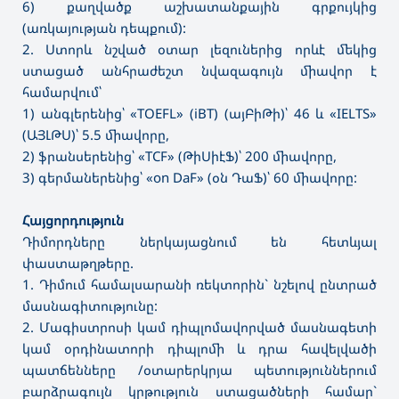
6) քաղվածք աշխատանքային գրքույկից
(առկայության դեպքում):
2. Ստորև նշված օտար լեզուներից որևէ մեկից
ստացած անհրաժեշտ նվազագույն միավոր է
համարվում՝
1) անգլերենից՝ «TOEFL» (iBT) (այԲիԹի)՝ 46 և «IELTS»
(ԱՅԼԹՍ)՝ 5.5 միավորը,
2) ֆրանսերենից՝ «TCF» (ԹիՍիէՖ)՝ 200 միավորը,
3) գերմաներենից՝ «on DaF» (օն ԴաՖ)՝ 60 միավորը:
Հայցորդություն
Դիմորդները ներկայացնում են հետևյալ
փաստաթղթերը.
1. Դիմում համալսարանի ռեկտորին` նշելով ընտրած
մասնագիտությունը:
2. Մագիստրոսի կամ դիպլոմավորված մասնագետի
կամ օրդինատորի դիպլոմի և դրա հավելվածի
պատճենները /օտարերկրյա պետություններում
բարձրագույն կրթություն ստացածների համար`