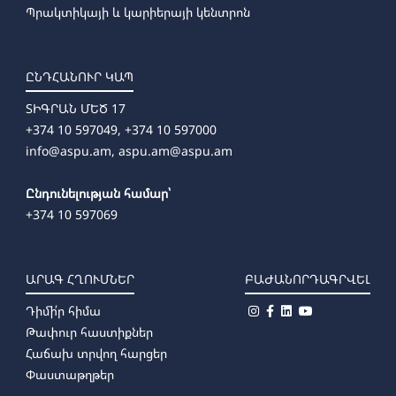
Պրակտիկայի և կարիերայի կենտրոն
ԸՆԴՀԱՆՈՒՐ ԿԱՊ
ՏԻԳՐԱՆ ՄԵԾ 17
+374 10 597049, +374 10 597000
info@aspu.am,
aspu.am@aspu.am
Ընդունելության համար՝
+374 10 597069
ԱՐԱԳ ՀՂՈՒՄՆԵՐ
ԲԱԺԱՆՈՐԴԱԳՐՎԵԼ
Դիմի՛ր հիմա
Թափուր հաստիքներ
Հաճախ տրվող հարցեր
Փաստաթղթեր