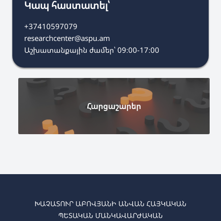
Կապ հաստատել՝
+37410597079
researchcenter@aspu.am
Աշխատանքային ժամեր՝ 09։00-17։00
Հարցաշարեր
ԽԱՉԱՏՈՒՐ ԱԲՈՎՅԱՆԻ ԱՆՎԱՆ ՀԱՅԿԱԿԱՆ
ՊԵՏԱԿԱՆ ՄԱՆԿԱՎԱՐԺԱԿԱՆ