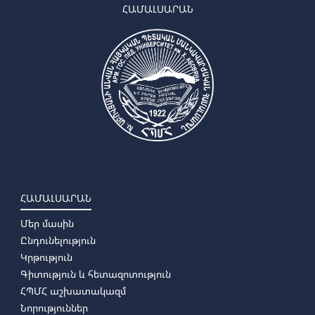
ՀԱՄԱԼՍԱՐԱՆ
ՀԱՄԱԼՍԱՐԱՆ
Մեր մասին
Ընդունելություն
Կրթություն
Գիտություն և հետազոտություն
ՀՊՄՀ աշխատակազմ
Նորություններ