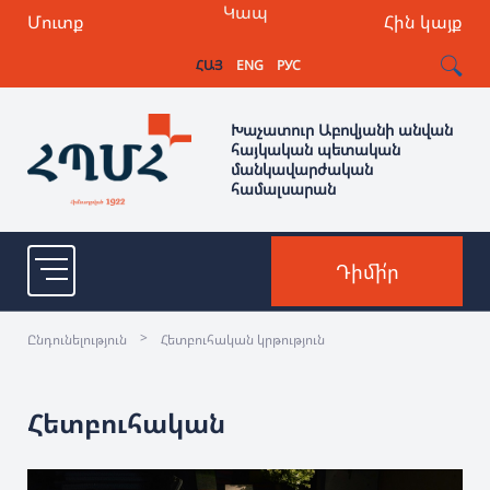
Կապ
Մուտք
Հին կայք
ՀԱՅ
ENG
РУС
Խաչատուր Աբովյանի անվան
հայկական պետական
մանկավարժական
համալսարան
Դիմի՛ր
>
Ընդունելություն
Հետբուհական կրթություն
Հետբուհական