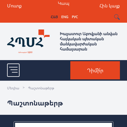
Կապ
Մուտք
Հին կայք
ՀԱՅ
ENG
РУС
Խաչատուր Աբովյանի անվան
հայկական պետական
մանկավարժական
համալսարան
Դիմի՛ր
>
Մեդիա
Պաշտոնաթերթ
Պաշտոնաթերթ