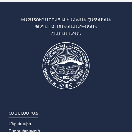
ԽԱՉԱՏՈՒՐ ԱԲՈՎՅԱՆԻ ԱՆՎԱՆ ՀԱՅԿԱԿԱՆ
ՊԵՏԱԿԱՆ ՄԱՆԿԱՎԱՐԺԱԿԱՆ
ՀԱՄԱԼՍԱՐԱՆ
ՀԱՄԱԼՍԱՐԱՆ
Մեր մասին
Ընդունելություն