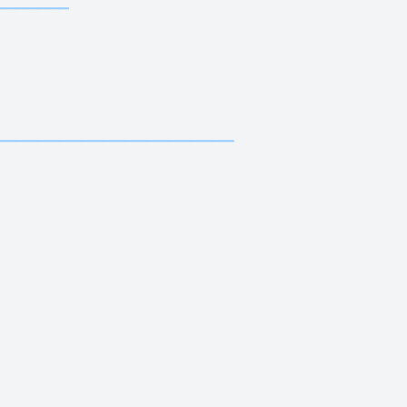
—————————————
———————————————————
—
————
—————————————
—————————