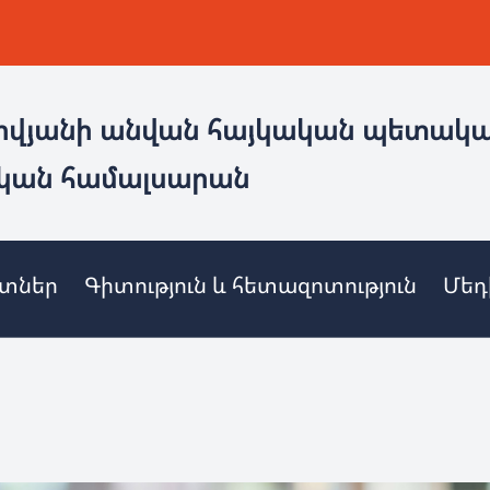
ովյանի անվան հայկական պետակ
կան համալսարան
ետներ
Գիտություն և հետազոտություն
Մեդ