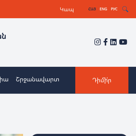
Կապ
ՀԱՅ
ENG
РУС
ան
իա
Շրջանավարտ
Դիմի՛ր