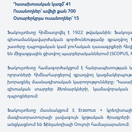
Դասախոսական կազմ՝ 41
Ուսանողներ՝ ավելի քան 700
Օտարերկրյա ուսանողներ՝ 15
Ֆակուլտետը հիմնադրվել է 1922 թվականին։ Ֆակուլ
գիտամանկավարժական գործունեությամբ զբաղվող 
շատերը դպրոցական կամ բուհական դասագրքերի հեղ
են միջազգային ցիտվող պարբերականներում (SCOPUS, РИ
Ֆակուլտետը համագործակցում է հանրապետության 
ոլորտների հիմնահարցերով զբաղվող կազմակերպությո
խորացնել մասնագիտական կարողությունները։ Դասախո
գիտական տարբեր ձեռնարկների, կամավորական գո
դպրոցներում:
Ֆակուլտետը մասնակցում է Erasmus + կրեդիտայ
մագիստրատուրայի լավագույն կրթական ծրագրերի լա
անցկացնում են Ֆինլանդիայի Օուլուի համալսարանում: