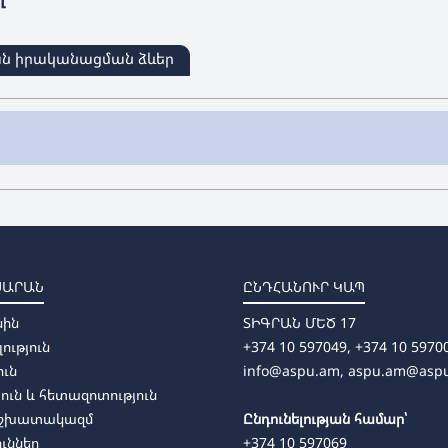
ան իրականացման ձևեր
ոդիկա
ՍԱՐԱՆ
ԸՆԴՀԱՆՈՒՐ ԿԱՊ
առկա, հեռակա)
սին
ՏԻԳՐԱՆ ՄԵԾ 17
դիկա (առկա, հեռակա)
լություն
+374 10 597049, +374 10 5970
ուն
info@aspu.am,
aspu.am@asp
ուն և հետազոտություն
աշխատակազմ
Ընդունելության համար՝
ուններ
+374 10 597069