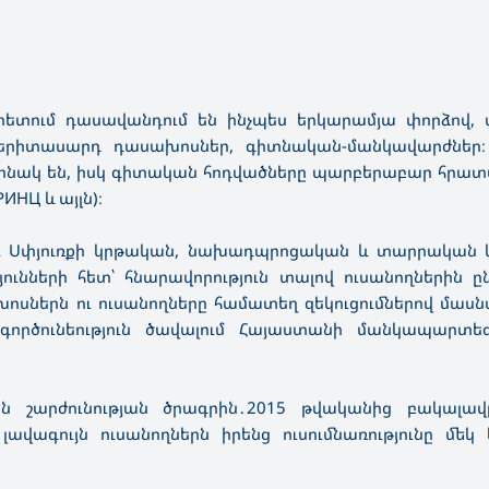
տետում դասավանդում են ինչպես երկարամյա փորձով, 
երիտասարդ դասախոսներ, գիտնական-մանկավարժներ։
ինակ են, իսկ գիտական հոդվածները պարբերաբար հրատ
НЦ և այլն)։
և Սփյուռքի կրթական, նախադպրոցական և տարրական կ
ւնների հետ՝ հնարավորություն տալով ուսանողներին ըն
սներն ու ուսանողները համատեղ զեկուցումներով մասն
րծունեություն ծավալում Հայաստանի մանկապարտեզ
ին շարժունության ծրագրին․2015 թվականից բակալա
վագույն ուսանողներն իրենց ուսումնառությունը մեկ