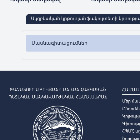
Սկզբնական կրթության ֆակուլտետի կրթությ
Մասնագիտացումներ
✔ Բակալավրիատ
➜
Տարրական մանկավարժություն և մեթոդիկա
➜
Նախադպրոցական մանկավարժություն և մեթ
✔ Մագիստրատուրա
ԽԱՉԱՏՈՒՐ ԱԲՈՎՅԱՆԻ ԱՆՎԱՆ ՀԱՅԿԱԿԱՆ
ՀԱՄԱԼ
➜
Տարրական մանկավարժություն և մեթոդիկա (
ՊԵՏԱԿԱՆ ՄԱՆԿԱՎԱՐԺԱԿԱՆ ՀԱՄԱԼՍԱՐԱՆ
Մեր մա
➜
Նախադպրոցական մանկավարժություն և մեթո
Ընդունե
Կրթությ
Գիտությ
ՀՊՄՀ 
Նորությ