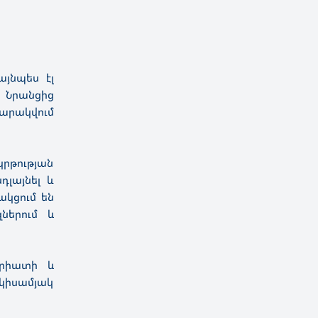
այնպես էլ
 Նրանցից
արակվում
րթության
դլայնել և
ակցում են
ներում և
վրիատի և
 կիսամյակ