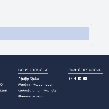
ԱՐԱԳ ՀՂՈՒՄՆԵՐ
ԲԱԺԱՆՈՐԴԱԳՐՎԵԼ
Դիմի՛ր հիմա
00
Թափուր հաստիքներ
u.am
Հաճախ տրվող հարցեր
Փաստաթղթեր