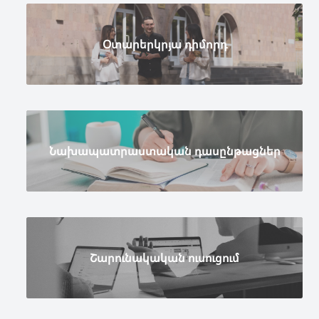
Օտարերկրյա դիմորդ
Նախապատրաստական դասընթացներ
Շարունակական ուսուցում