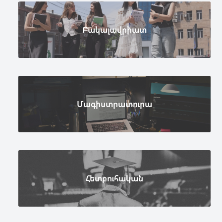
Բակալավրիատ
Մագիստրատուրա
Հետբուհական