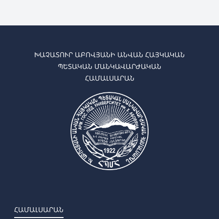
ԽԱՉԱՏՈՒՐ ԱԲՈՎՅԱՆԻ ԱՆՎԱՆ ՀԱՅԿԱԿԱՆ
ՊԵՏԱԿԱՆ ՄԱՆԿԱՎԱՐԺԱԿԱՆ
ՀԱՄԱԼՍԱՐԱՆ
ՀԱՄԱԼՍԱՐԱՆ