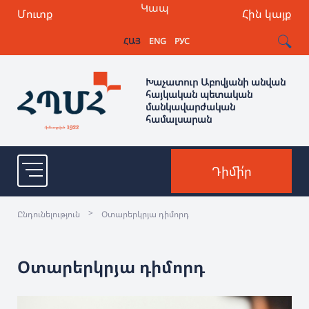
Կապ
Մուտք
Հին կայք
ՀԱՅ
ENG
РУС
Խաչատուր Աբովյանի անվան
հայկական պետական
մանկավարժական
համալսարան
Դիմի՛ր
>
Ընդունելություն
Օտարերկրյա դիմորդ
Օտարերկրյա դիմորդ