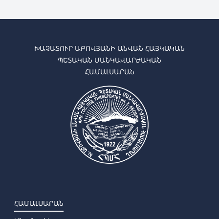
ԽԱՉԱՏՈՒՐ ԱԲՈՎՅԱՆԻ ԱՆՎԱՆ ՀԱՅԿԱԿԱՆ
ՊԵՏԱԿԱՆ ՄԱՆԿԱՎԱՐԺԱԿԱՆ
ՀԱՄԱԼՍԱՐԱՆ
ՀԱՄԱԼՍԱՐԱՆ