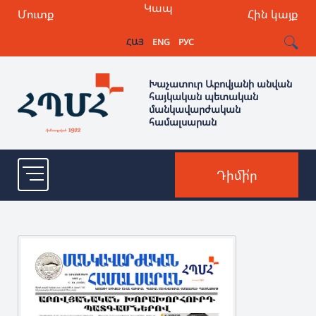
Կապ
Մուտք
Հին կայք
ՀԱՅ
ENG
РУС
Խաչատուր Աբովյանի անվան
հայկական պետական
մանկավարժական
համալսարան
Դիմի՛ր